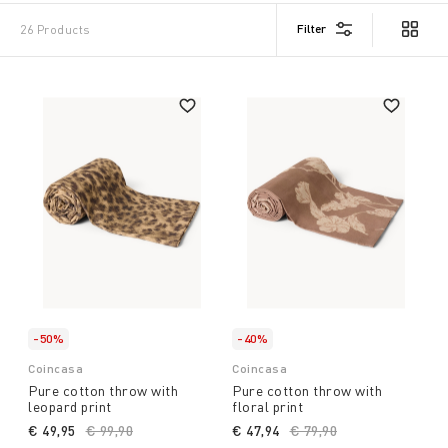
Filter
26 Products
-50%
-40%
Coincasa
Coincasa
Pure cotton throw with
Pure cotton throw with
leopard print
floral print
€ 49,95
Price reduced from
€ 99,90
to
€ 47,94
Price reduced from
€ 79,90
to