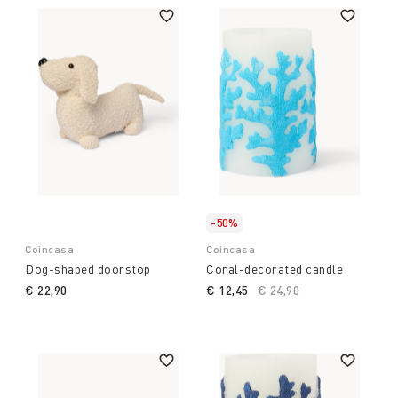
-50%
Coincasa
Coincasa
Dog-shaped doorstop
Coral-decorated candle
€ 22,90
€ 12,45
Price reduced from
€ 24,90
to