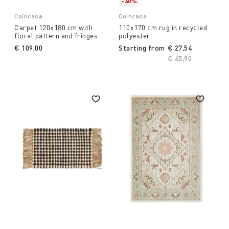
-40%
Coincasa
Coincasa
Carpet 120x180 cm with
110x170 cm rug in recycled
floral pattern and fringes
polyester
€ 109,00
Starting from
€ 27,54
Price reduced fro
€ 45,90
to