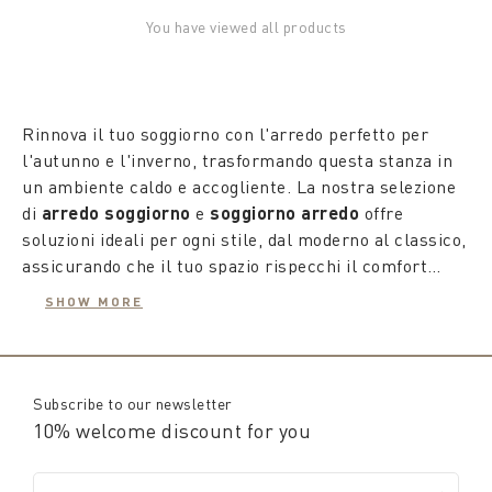
You have viewed all products
Rinnova il tuo soggiorno con l'arredo perfetto per
l'autunno e l'inverno, trasformando questa stanza in
un ambiente caldo e accogliente. La nostra selezione
di
arredo soggiorno
e
soggiorno arredo
offre
soluzioni ideali per ogni stile, dal moderno al classico,
assicurando che il tuo spazio rispecchi il comfort
stagionale desiderato. Con mobili di alta qualità e
Per questa stagione, puntiamo sugli
accessori
SHOW MORE
design raffinato, puoi creare un ambiente che invita al
arredo soggiorno
che aggiungono un tocco personale
relax e al benessere durante i mesi più freddi.
senza eguali. Dalle coperte soffici e calde a cuscini
con motivi autunnali e invernali, ogni dettaglio è
pensato per aumentare il comfort e l'estetica del tuo
Subscribe to our newsletter
spazio. L'aggiunta di
decorazione soggiorno
come
10% welcome discount for you
candele profumate, vasi in vetro colorato in pasta e
L'attenzione ai dettagli è fondamentale, e con la giusta
elementi in materiali naturali, come legno e lana,
oggettistica moderna soggiorno
, puoi elevare