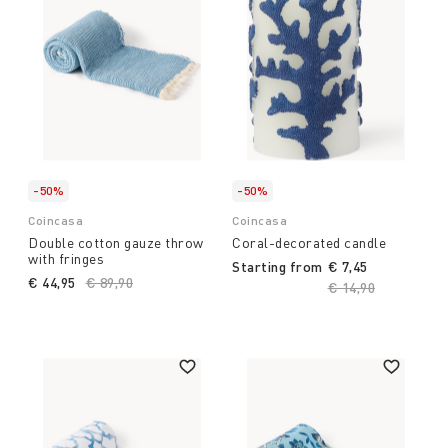
-50%
-50%
Coincasa
Coincasa
Double cotton gauze throw
Coral-decorated candle
with fringes
Starting from
€ 7,45
€ 44,95
Price reduced from
€ 89,90
to
Price reduced fro
€ 14,90
to