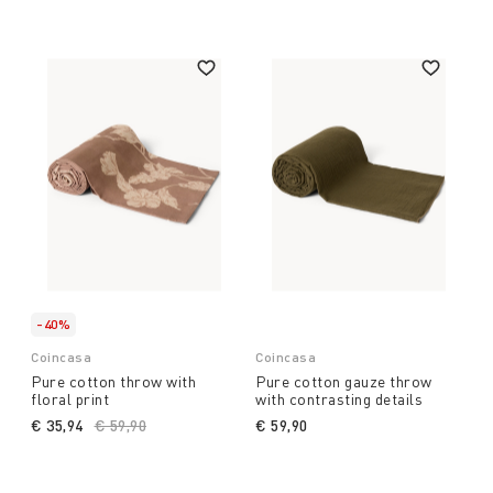
-40%
Coincasa
Coincasa
Pure cotton throw with
Pure cotton gauze throw
floral print
with contrasting details
€ 35,94
Price reduced from
€ 59,90
to
€ 59,90