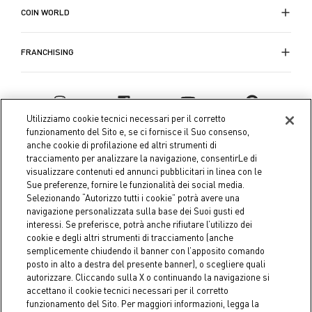
COIN WORLD
FRANCHISING
Utilizziamo cookie tecnici necessari per il corretto
funzionamento del Sito e, se ci fornisce il Suo consenso,
anche cookie di profilazione ed altri strumenti di
tracciamento per analizzare la navigazione, consentirLe di
visualizzare contenuti ed annunci pubblicitari in linea con le
Sue preferenze, fornire le funzionalità dei social media.
Selezionando “Autorizzo tutti i cookie” potrà avere una
navigazione personalizzata sulla base dei Suoi gusti ed
interessi. Se preferisce, potrà anche rifiutare l’utilizzo dei
Coin S.p.A. Tax code / VAT number 04391480276, share capital
cookie e degli altri strumenti di tracciamento (anche
semplicemente chiudendo il banner con l’apposito comando
€ 10.000.000,00 fully paid up
posto in alto a destra del presente banner), o scegliere quali
autorizzare. Cliccando sulla X o continuando la navigazione si
Company data
Cookie Policy
Privacy Policy
Legal
accettano il cookie tecnici necessari per il corretto
Notice
funzionamento del Sito. Per maggiori informazioni, legga la