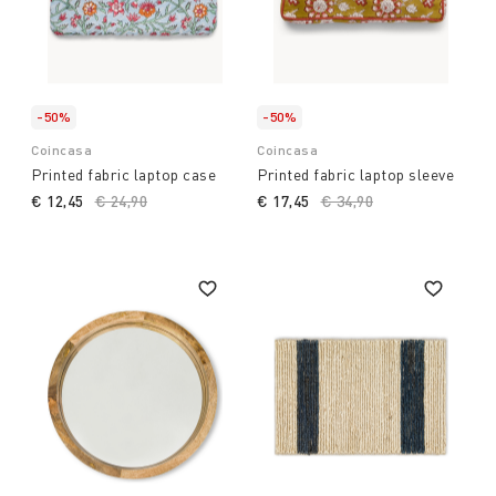
-50%
-50%
Coincasa
Coincasa
Printed fabric laptop case
Printed fabric laptop sleeve
€ 12,45
Price reduced from
€ 24,90
to
€ 17,45
Price reduced from
€ 34,90
to