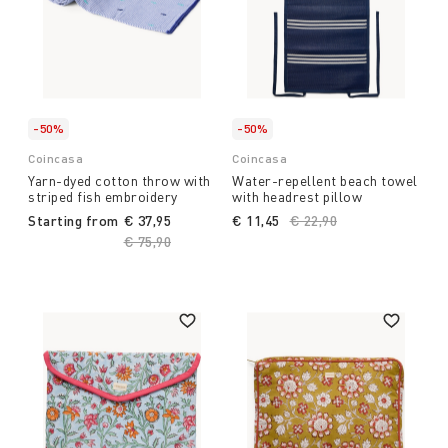
-50%
-50%
Coincasa
Coincasa
Yarn-dyed cotton throw with
Water-repellent beach towel
striped fish embroidery
with headrest pillow
Starting from
€ 37,95
€ 11,45
Price reduced from
€ 22,90
to
Price reduced from
€ 75,90
to