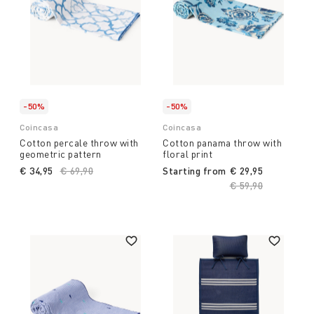
-50%
-50%
Coincasa
Coincasa
Cotton percale throw with
Cotton panama throw with
geometric pattern
floral print
€ 34,95
Price reduced from
€ 69,90
to
Starting from
€ 29,95
Price reduced fro
€ 59,90
to