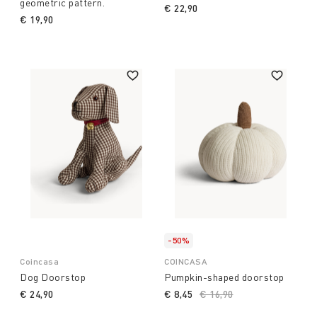
geometric pattern.
€ 22,90
€ 19,90
-50%
Coincasa
COINCASA
Dog Doorstop
Pumpkin-shaped doorstop
€ 24,90
€ 8,45
Price reduced from
€ 16,90
to