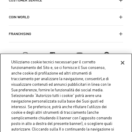
CUSTOMER SERVICE
COIN WORLD
FRANCHISING
Utilizziamo cookie tecnici necessari per il corretto
funzionamento del Sito e, se ci fornisce il Suo consenso,
anche cookie di profilazione ed altri strumenti di
tracciamento per analizzare la navigazione, consentirLe di
visualizzare contenuti ed annunci pubblicitari in linea con le
Sue preferenze, fornire le funzionalità dei social media.
Selezionando “Autorizzo tutti i cookie” potrà avere una
navigazione personalizzata sulla base dei Suoi gusti ed
interessi. Se preferisce, potrà anche rifiutare l’utilizzo dei
Coin S.p.A. Tax code / VAT number 04391480276, share capital
cookie e degli altri strumenti di tracciamento (anche
semplicemente chiudendo il banner con l’apposito comando
€ 10.000.000,00 fully paid up
posto in alto a destra del presente banner), o scegliere quali
autorizzare. Cliccando sulla X o continuando la navigazione si
Company data
Cookie Policy
Privacy Policy
Legal