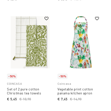
-50%
-50%
COINCASA
Coincasa
Set of 2 pure cotton
Vegetable print cotton
Christmas tea towels
panama kitchen apron
€ 5,45
Price reduced from
€ 10,90
to
€ 7,45
Price reduced from
€ 14,90
to