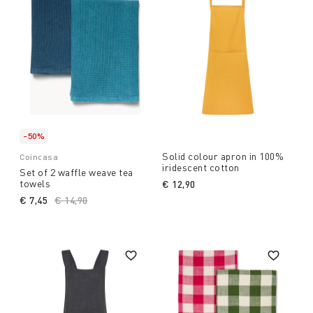
-50%
Solid colour apron in 100%
Coincasa
iridescent cotton
Set of 2 waffle weave tea
towels
€ 12,90
€ 7,45
Price reduced from
€ 14,90
to