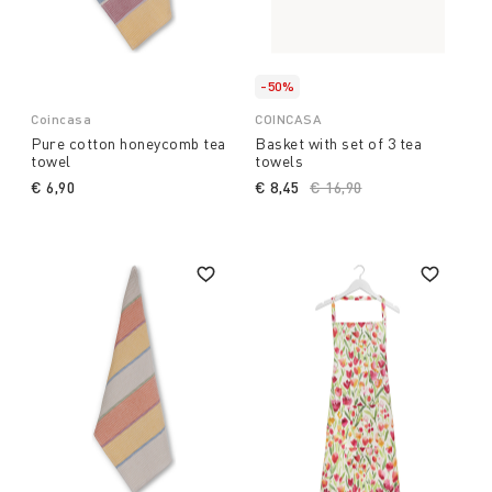
-50%
Coincasa
COINCASA
Pure cotton honeycomb tea
Basket with set of 3 tea
towel
towels
€ 6,90
€ 8,45
Price reduced from
€ 16,90
to