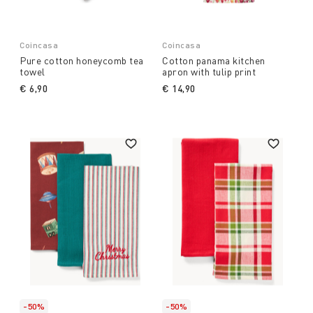
Coincasa
Coincasa
Pure cotton honeycomb tea
Cotton panama kitchen
towel
apron with tulip print
€ 6,90
€ 14,90
-50%
-50%