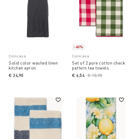
-40%
Coincasa
Coincasa
Solid color washed linen
Set of 2 pure cotton check
kitchen apron
pattern tea towels
€ 24,90
€ 6,54
Price reduced from
€ 10,90
to