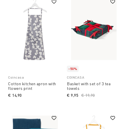
-50%
Coincasa
COINCASA
Cotton kitchen apron with
Basket with set of 3 tea
flowers print
towels
€ 14,90
€ 9,95
Price reduced from
€ 19,90
to