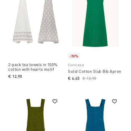
-50%
2-pack tea towels in 100%
Coincasa
cotton with hearts motif
Solid Cotton Slub Bib Apron
€ 12,90
€ 6,45
Price reduced from
€ 12,90
to