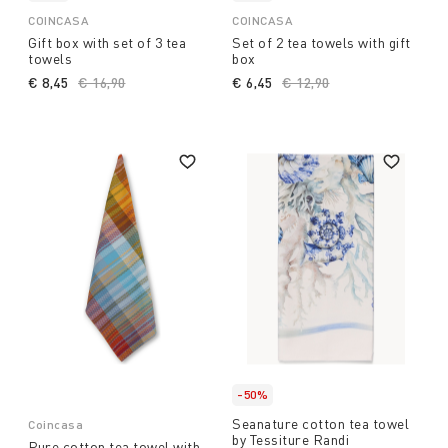
COINCASA
COINCASA
Gift box with set of 3 tea
Set of 2 tea towels with gift
towels
box
€ 8,45
Price reduced from
€ 16,90
to
€ 6,45
Price reduced from
€ 12,90
to
-50%
Seanature cotton tea towel
Coincasa
by Tessiture Randi
Pure cotton tea towel with