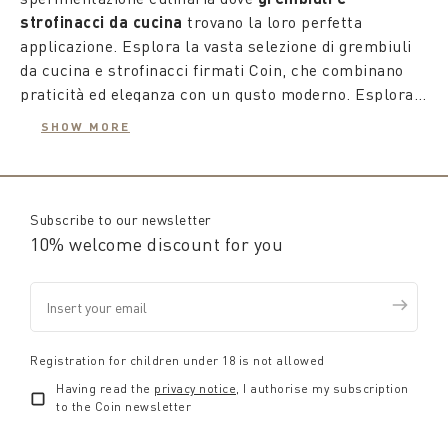
strofinacci da cucina
trovano la loro perfetta
applicazione. Esplora la vasta selezione di grembiuli
da cucina e strofinacci firmati Coin, che combinano
praticità ed eleganza con un gusto moderno. Esplora
la collezione di Coin e scegli gli articoli che
SHOW MORE
aggiungono un tocco di stile alla tua cucina.
Gli strofinacci da cucina di Coin uniscono praticità ed
eleganza grazie alla scelta accurata di tessuti leggeri
ma resistenti e pattern di alta qualità che combinano
design semplici con trame vivaci e colorate. Che tu
Subscribe to our newsletter
stia cucinando o semplicemente decorando la tua
10% welcome discount for you
cucina,
gli strofinacci da cucina in cotone o in lino
di
Coin sono perfetti per esprimere il tuo stile nei
dettagli.
Per gli amanti del coordinato, Coin offre nuovi set di
grembiuli da cucina
con fantasie colorate abbinate,
perfette per la stagione estiva. Propone inoltre
Registration for children under 18 is not allowed
un'accurata selezione di asciugapiatti in diversi
Having read the
privacy notice
, I authorise my subscription
materiali, pronti all'uso per quando la creatività
to the Coin newsletter
prende il sopravvento.