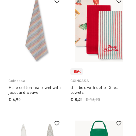
-50%
Coincasa
COINCASA
Pure cotton tea towel with
Gift box with set of 3 tea
jacquard weave
towels
€ 6,90
€ 8,45
Price reduced from
€ 16,90
to