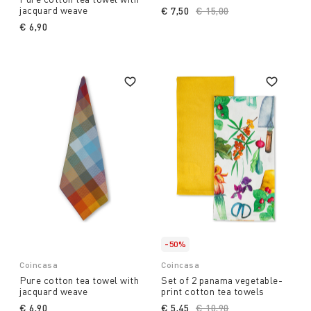
jacquard weave
€ 7,50
Price reduced from
€ 15,00
to
€ 6,90
-50%
Coincasa
Coincasa
Pure cotton tea towel with
Set of 2 panama vegetable-
jacquard weave
print cotton tea towels
€ 6,90
€ 5,45
Price reduced from
€ 10,90
to