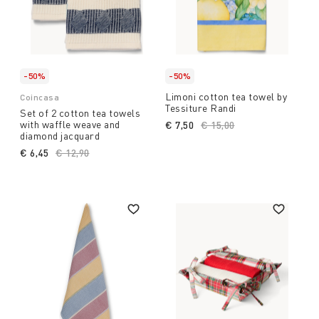
-50%
-50%
Limoni cotton tea towel by
Coincasa
Tessiture Randi
Set of 2 cotton tea towels
with waffle weave and
€ 7,50
Price reduced from
€ 15,00
to
diamond jacquard
€ 6,45
Price reduced from
€ 12,90
to