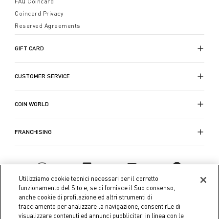
FAQ Coincard
usate anche come centrotavola. Un
Insalatiera in
Coincard Privacy
ceramica bianca
esprime con semplicità tutta la cura
Reserved Agreements
e l'amore del portare in tavola gusto e stile, mentre la
robusta ceramica e l'utilizzo di smalti speciali, che
GIFT CARD
ricordano le cromie floreali, sapranno stupire gli
ospiti con il loro design raffinato.
CUSTOMER SERVICE
COIN WORLD
FRANCHISING
Utilizziamo cookie tecnici necessari per il corretto
funzionamento del Sito e, se ci fornisce il Suo consenso,
anche cookie di profilazione ed altri strumenti di
tracciamento per analizzare la navigazione, consentirLe di
visualizzare contenuti ed annunci pubblicitari in linea con le