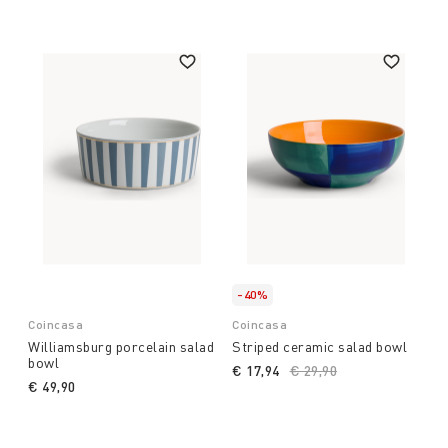
stoneware ceramic and the use of special glazes,
reminiscent of the typical colours of Japanese bowls,
will amaze guests with their refined design.
-40%
Coincasa
Coincasa
Williamsburg porcelain salad
Striped ceramic salad bowl
bowl
€ 17,94
Price reduced from
€ 29,90
to
€ 49,90