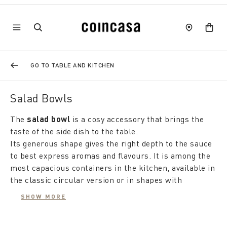
GO TO TABLE AND KITCHEN
Salad Bowls
The
salad bowl
is a cosy accessory that brings the
taste of the side dish to the table.
Its generous shape gives the right depth to the sauce
to best express aromas and flavours. It is among the
most capacious containers in the kitchen, available in
the classic circular version or in shapes with
irregular edges to accompany table service with
SHOW MORE
elegance.
The
glass salad bowl has the
advantage of