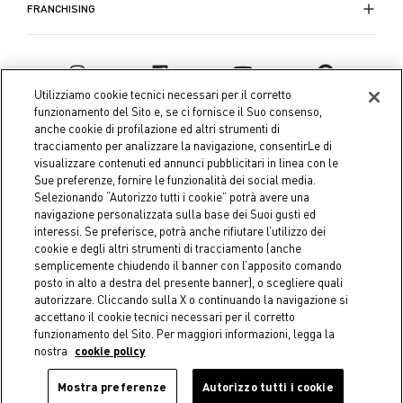
FRANCHISING
Utilizziamo cookie tecnici necessari per il corretto
funzionamento del Sito e, se ci fornisce il Suo consenso,
anche cookie di profilazione ed altri strumenti di
tracciamento per analizzare la navigazione, consentirLe di
visualizzare contenuti ed annunci pubblicitari in linea con le
Sue preferenze, fornire le funzionalità dei social media.
Selezionando “Autorizzo tutti i cookie” potrà avere una
navigazione personalizzata sulla base dei Suoi gusti ed
interessi. Se preferisce, potrà anche rifiutare l’utilizzo dei
Coin S.p.A. Tax code / VAT number 04391480276, share capital
cookie e degli altri strumenti di tracciamento (anche
semplicemente chiudendo il banner con l’apposito comando
€ 10.000.000,00 fully paid up
posto in alto a destra del presente banner), o scegliere quali
autorizzare. Cliccando sulla X o continuando la navigazione si
Company data
Cookie Policy
Privacy Policy
Legal
accettano il cookie tecnici necessari per il corretto
Notice
funzionamento del Sito. Per maggiori informazioni, legga la
nostra
cookie policy
Mostra preferenze
Autorizzo tutti i cookie