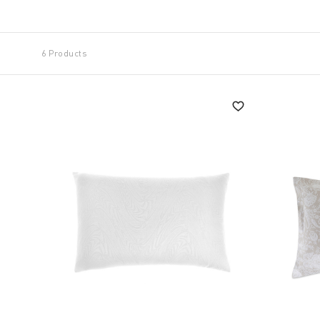
Decorative but also functional, headboard pillows a
6 Products