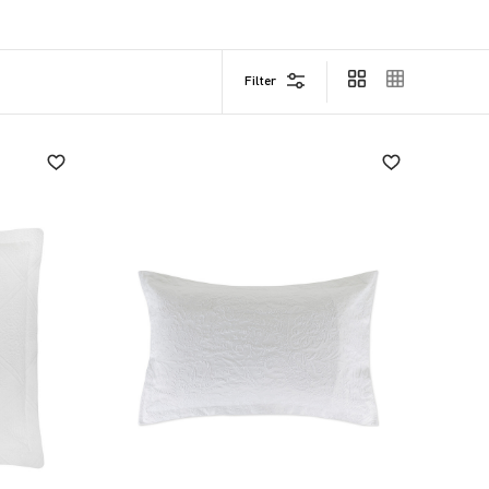
aking up or a breakfast-brunch delightful
.
Filter