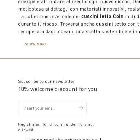
energie e affrontare al meglio ogni nuovo giorno. Da
meticolosa ai dettagli con materiali innovativi, resis
La collezione invernale dei
cuscini letto Coin
include
durante il riposo. Troverai anche
cuscini letto
con tr
recuperata dagli oceani, una scelta sostenibile e inn
Coin propone una vasta gamma di cuscini per soddisfa
SHOW MORE
decorativi che aggiungono un tocco di stile alla tua 
sofisticata bellezza. Sul sito trovi cuscini in lino, c
varietà di tecniche e finiture.
La collezione
Coin cuscini letto
include anche cusci
sono realizzati con materiali sicuri e ipoallergenici
Subscribe to our newsletter
Coin ha la soluzione giusta per te, perfetta per ogni
10% welcome discount for you
di sé, rendendo piacevole il risveglio o una colazion
Visita il sito di Coin per esplorare l'intera collezion
comfort e stile, garantendo prodotti di alta qualità
di relax e benessere in tutte le stagioni.
Registration for children under 18 is not
allowed
Having read the
privacy notice
, I