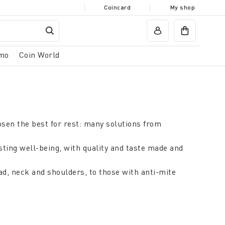
Coincard
My shop
mo
Coin World
osen the best for rest: many solutions from
sting well-being, with quality and taste made and
d, neck and shoulders, to those with anti-mite
y. In linen or cotton, fresh percale, lustrous satin,
n unusual combinations, at Coincasa you will find