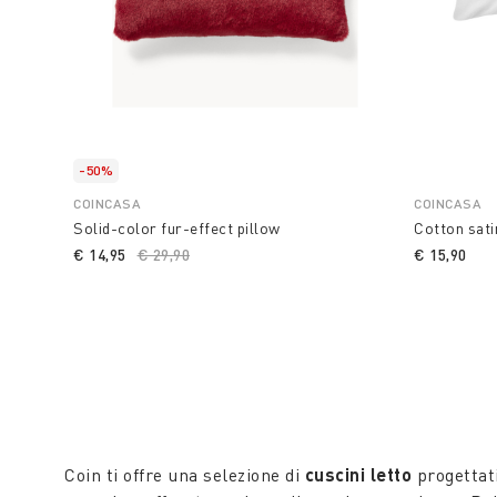
-50%
COINCASA
COINCASA
Solid-color fur-effect pillow
Cotton sati
€ 14,95
Price reduced from
€ 29,90
to
€ 15,90
Coin ti offre una selezione di
cuscini letto
progettat