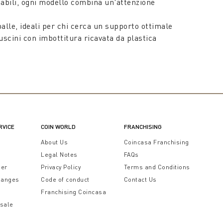
mabili, ogni modello combina un'attenzione
alle, ideali per chi cerca un supporto ottimale
cuscini con imbottitura ricavata da plastica
o extra durante la lettura a letto, ai cuscini
lità per garantirti il massimo comfort, tra lusso e
o invernale, tutti lavorati con una straordinaria
rt e sostegno ai più piccoli. Questi cuscini letto
ni.
RVICE
COIN WORLD
FRANCHISING
o
per testata sono ideali per chi ama prendersi cura
t
About Us
Coincasa Franchising
Legal Notes
FAQs
genze. Coin offre soluzioni per ogni esigenza di
der
Privacy Policy
Terms and Conditions
letto e trasforma la tua camera da letto in un'oasi
hanges
Code of conduct
Contact Us
Franchising Coincasa
 sale