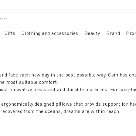
Gifts
Clothing and accessories
Beauty
Brand
Pro
 and face each new day in the best possible way. Coin has ch
the most suitable comfort.
ost innovative, resistant and durable materials. For long-la
ergonomically designed pillows that provide support for hea
c recovered from the oceans, dreams are within reach.
ed furnish the sleeping area with a touch of style and novelt
d with an extraordinary variety of techniques and finishes, i
ble in winter.