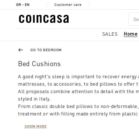
GR - EN
Customer care
SALES
Home
GO TO BEDROOM
Bed Cushions
A good night's sleep is important to recover energy
mattresses, to accessories, to bed pillows to offer 
All proposals combine attention to detail with the m
styled in Italy.
From classic double bed pillows to non-deformable, 
treatment or with filling made entirely from plasti
Beyond function, decorative cushions for the double b
SHOW MORE
practical and soft jersey, printed, yarn-dyed, worke
linen that is fresh in summer or warm and comforta