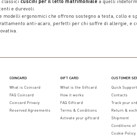
i classici
cuscini per il letto matrimoniale
a quelli indefor
tenti e durevoli.
 modelli ergonomici che offrono sostegno a testa, collo e sp
attamento anti-acaro, perfetti per chi soffre di allergie, e 
ovativa.
re ogni esigenza. Dai modelli quadrati, ideali per un support
zona notte. I
cuscini letto
sono realizzati in materiali di qua
otone, raso, morbido jersey e calda lana, perfetta per il perid
ni
letto per bambini
, progettati per offrire il massimo comfo
, garantendo un riposo sereno e confortevole per i tuoi bambi
COINCARD
GIFT CARD
CUSTOMER SE
 stagione, inclusa la fredda stagione invernale. I
cuscini lett
What is Coincard
What is the Giftcard
Quick Suppor
e-brunch a letto.
FAQ Coincard
How it works
Contacts
e di cuscini letto e trovare il modello perfetto per le tue esi
Coincard Privacy
FAQ Giftcard
Track your or
 che durano nel tempo. Esplora la gamma completa di cuscini 
Reserved Agreements
Terms & Conditions
Return & exc
Activate your giftcard
Shipment
Conditions of
Cookie Policy