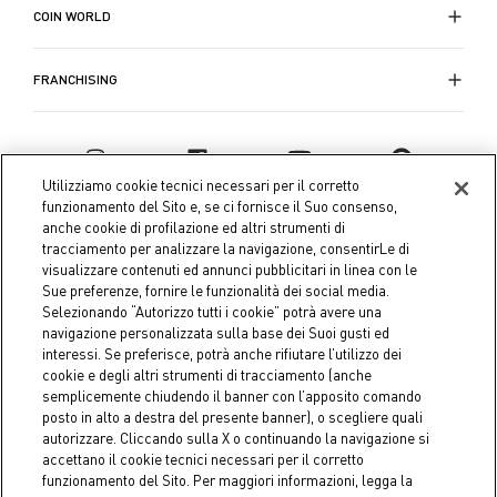
COIN WORLD
FRANCHISING
Utilizziamo cookie tecnici necessari per il corretto
funzionamento del Sito e, se ci fornisce il Suo consenso,
anche cookie di profilazione ed altri strumenti di
tracciamento per analizzare la navigazione, consentirLe di
visualizzare contenuti ed annunci pubblicitari in linea con le
Sue preferenze, fornire le funzionalità dei social media.
Selezionando “Autorizzo tutti i cookie” potrà avere una
navigazione personalizzata sulla base dei Suoi gusti ed
interessi. Se preferisce, potrà anche rifiutare l’utilizzo dei
Coin S.p.A. Tax code / VAT number 04391480276, share capital
cookie e degli altri strumenti di tracciamento (anche
semplicemente chiudendo il banner con l’apposito comando
€ 10.000.000,00 fully paid up
posto in alto a destra del presente banner), o scegliere quali
autorizzare. Cliccando sulla X o continuando la navigazione si
Company data
Cookie Policy
Privacy Policy
Legal
accettano il cookie tecnici necessari per il corretto
Notice
funzionamento del Sito. Per maggiori informazioni, legga la