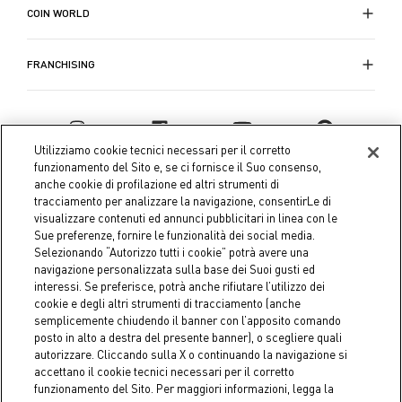
COIN WORLD
FRANCHISING
Utilizziamo cookie tecnici necessari per il corretto
funzionamento del Sito e, se ci fornisce il Suo consenso,
anche cookie di profilazione ed altri strumenti di
tracciamento per analizzare la navigazione, consentirLe di
visualizzare contenuti ed annunci pubblicitari in linea con le
Sue preferenze, fornire le funzionalità dei social media.
Selezionando “Autorizzo tutti i cookie” potrà avere una
navigazione personalizzata sulla base dei Suoi gusti ed
interessi. Se preferisce, potrà anche rifiutare l’utilizzo dei
Coin S.p.A. Tax code / VAT number 04391480276, share capital
cookie e degli altri strumenti di tracciamento (anche
semplicemente chiudendo il banner con l’apposito comando
€ 10.000.000,00 fully paid up
posto in alto a destra del presente banner), o scegliere quali
autorizzare. Cliccando sulla X o continuando la navigazione si
Company data
Cookie Policy
Privacy Policy
Legal
accettano il cookie tecnici necessari per il corretto
Notice
funzionamento del Sito. Per maggiori informazioni, legga la