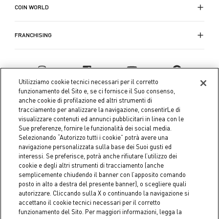
COIN WORLD
FRANCHISING
Utilizziamo cookie tecnici necessari per il corretto
funzionamento del Sito e, se ci fornisce il Suo consenso,
anche cookie di profilazione ed altri strumenti di
tracciamento per analizzare la navigazione, consentirLe di
visualizzare contenuti ed annunci pubblicitari in linea con le
Sue preferenze, fornire le funzionalità dei social media.
Selezionando “Autorizzo tutti i cookie” potrà avere una
navigazione personalizzata sulla base dei Suoi gusti ed
interessi. Se preferisce, potrà anche rifiutare l’utilizzo dei
Coin S.p.A. Tax code / VAT number 04391480276, share capital
cookie e degli altri strumenti di tracciamento (anche
semplicemente chiudendo il banner con l’apposito comando
€ 10.000.000,00 fully paid up
posto in alto a destra del presente banner), o scegliere quali
autorizzare. Cliccando sulla X o continuando la navigazione si
Company data
Cookie Policy
Privacy Policy
Legal
accettano il cookie tecnici necessari per il corretto
Notice
funzionamento del Sito. Per maggiori informazioni, legga la