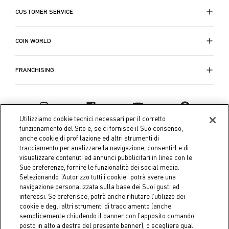
CUSTOMER SERVICE
COIN WORLD
FRANCHISING
Utilizziamo cookie tecnici necessari per il corretto
funzionamento del Sito e, se ci fornisce il Suo consenso,
anche cookie di profilazione ed altri strumenti di
tracciamento per analizzare la navigazione, consentirLe di
visualizzare contenuti ed annunci pubblicitari in linea con le
Sue preferenze, fornire le funzionalità dei social media.
Selezionando “Autorizzo tutti i cookie” potrà avere una
navigazione personalizzata sulla base dei Suoi gusti ed
interessi. Se preferisce, potrà anche rifiutare l’utilizzo dei
Coin S.p.A. Tax code / VAT number 04391480276, share capital
cookie e degli altri strumenti di tracciamento (anche
semplicemente chiudendo il banner con l’apposito comando
€ 10.000.000,00 fully paid up
posto in alto a destra del presente banner), o scegliere quali