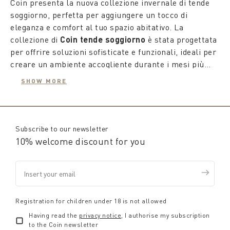
Coin presenta la nuova collezione invernale di tende
soggiorno, perfetta per aggiungere un tocco di
eleganza e comfort al tuo spazio abitativo. La
collezione di
Coin tende soggiorno
è stata progettata
per offrire soluzioni sofisticate e funzionali, ideali per
creare un ambiente accogliente durante i mesi più
freddi.
Le
tende Coin
sono disponibili in una vasta gamma di
SHOW MORE
stili, colori e materiali, per adattarsi a qualsiasi tipo
di arredamento. La nostra selezione di
tende
soggiorno eleganti
include tessuti raffinati e dettagli
curati, pensati per esaltare la bellezza del tuo
Subscribe to our newsletter
soggiorno.
10% welcome discount for you
Le
tende in soggiorno
di Coin sono ideali per
trasformare il tuo spazio in un'oasi di comfort. Scegli
tra le nostre tende salotto moderno per un aspetto
minimalista e chic, oppure opta per le
tende da
salotto eleganti
per un tocco di lusso e raffinatezza.
Registration for children under 18 is not allowed
Ogni tenda è progettata per offrire privacy e controllo
Having read the
privacy notice
, I authorise my subscription
della luce, migliorando l'atmosfera generale della
Per chi cerca soluzioni pratiche ma stilisticamente
to the Coin newsletter