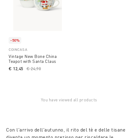
-50%
COINCASA
Vintage New Bone China
Teapot with Santa Claus
€ 12,45
Price reduced from
€ 24,90
to
You have viewed all products
Con l'arrivo dell'autunno, il rito del tè e delle tisane
diventa un momento prezioso per riscaldare le