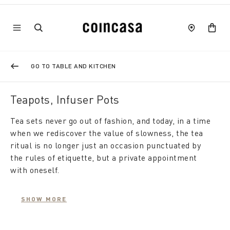
GO TO TABLE AND KITCHEN
Teapots, Infuser Pots
Tea sets never go out of fashion, and today, in a time
when we rediscover the value of slowness, the tea
ritual is no longer just an occasion punctuated by
the rules of etiquette, but a private appointment
with oneself.
From a simple container for preparing infusions and
SHOW MORE
hot drinks, the
teapot
then becomes the main
accessory of a regenerating ritual for body and