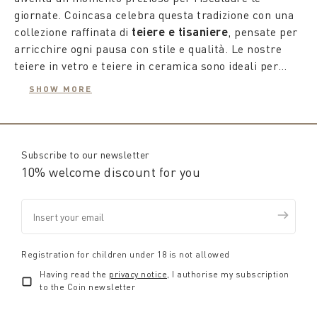
giornate. Coincasa celebra questa tradizione con una
collezione raffinata di
teiere e tisaniere
, pensate per
arricchire ogni pausa con stile e qualità. Le nostre
teiere in vetro e teiere in ceramica sono ideali per
mantenere il calore delle bevande, mentre le
SHOW MORE
tisaniere in ceramica e tisaniere in vetro
Le
teiere da collezione
proposte da Coincasa sono
trasformano ogni infuso in un piccolo rituale di relax.
autentiche opere d'arte. Dai modelli ispirati alle
tradizionali teiere inglesi a quelle in preziosa ghisa,
ogni pezzo è studiato per esaltare il piacere del tè,
Subscribe to our newsletter
con design che spaziano dal classico al moderno. Le
10% welcome discount for you
teiere particolari
, con forme innovative e dettagli
eleganti, aggiungono un tocco di creatività alla tavola
e diventano protagoniste delle vetrine di casa.
Per chi ama il fascino della tradizione, i
servizi da tè
in porcellana
offrono eleganza senza tempo.
Disponibili anche in stile inglese o antico, questi set
Registration for children under 18 is not allowed
sono perfetti per chi desidera un'atmosfera raffinata
Having read the
privacy notice
, I authorise my subscription
durante il tè del pomeriggio. I servizi da tè in
to the Coin newsletter
porcellana includono teiere, tazze, zuccheriere e