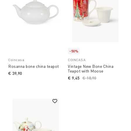
-50%
Coincasa
COINCASA
Rosanna bone china teapot
Vintage New Bone China
Teapot with Moose
€ 39,90
€ 9,45
Price reduced from
€ 18,90
to