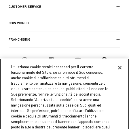
CUSTOMER SERVICE
COIN WORLD
FRANCHISING
Utilizziamo cookie tecnici necessari per il corretto
funzionamento del Sito e, se ci fornisce il Suo consenso,
anche cookie di profilazione ed altri strumenti di
tracciamento per analizzare la navigazione, consentirLe di
visualizzare contenuti ed annunci pubblicitari in linea con le
Sue preferenze, fornire le funzionalità dei social media.
Selezionando “Autorizzo tutti i cookie” potrà avere una
navigazione personalizzata sulla base dei Suoi gusti ed
interessi. Se preferisce, potrà anche rifiutare l’utilizzo dei
Coin S.p.A. Tax code / VAT number 04391480276, share capital
cookie e degli altri strumenti di tracciamento (anche
semplicemente chiudendo il banner con l’apposito comando
€ 10.000.000,00 fully paid up
posto in alto a destra del presente banner), o scegliere quali