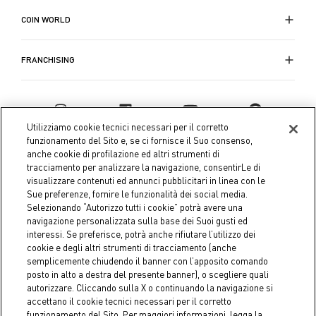
COIN WORLD
FRANCHISING
Utilizziamo cookie tecnici necessari per il corretto
funzionamento del Sito e, se ci fornisce il Suo consenso,
anche cookie di profilazione ed altri strumenti di
tracciamento per analizzare la navigazione, consentirLe di
visualizzare contenuti ed annunci pubblicitari in linea con le
Sue preferenze, fornire le funzionalità dei social media.
Selezionando “Autorizzo tutti i cookie” potrà avere una
navigazione personalizzata sulla base dei Suoi gusti ed
interessi. Se preferisce, potrà anche rifiutare l’utilizzo dei
Coin S.p.A. Tax code / VAT number 04391480276, share capital
cookie e degli altri strumenti di tracciamento (anche
semplicemente chiudendo il banner con l’apposito comando
€ 10.000.000,00 fully paid up
posto in alto a destra del presente banner), o scegliere quali
autorizzare. Cliccando sulla X o continuando la navigazione si
Company data
Cookie Policy
Privacy Policy
Legal
accettano il cookie tecnici necessari per il corretto
Notice
funzionamento del Sito. Per maggiori informazioni, legga la