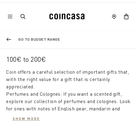
GO TO BUDGET RANGE
100€ to 200€
Coin offers a careful selection of important gifts that,
with the right value for a gift that is certainly
appreciated.
Perfumes and Colognes: If you want a scented gift,
explore our collection of perfumes and colognes. Look
for ones with notes of English pear, mandarin and
apple for those who love fruity aromas, or opt for
SHOW MORE
bottles infused with tones of tobacco, bergamot or
patchouli for a sensual touch.