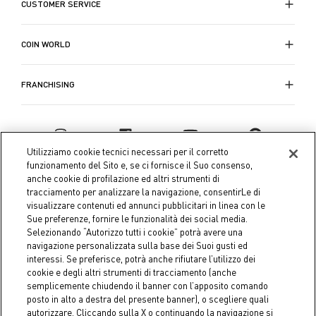
CUSTOMER SERVICE
COIN WORLD
FRANCHISING
Utilizziamo cookie tecnici necessari per il corretto
funzionamento del Sito e, se ci fornisce il Suo consenso,
anche cookie di profilazione ed altri strumenti di
tracciamento per analizzare la navigazione, consentirLe di
visualizzare contenuti ed annunci pubblicitari in linea con le
Sue preferenze, fornire le funzionalità dei social media.
Selezionando “Autorizzo tutti i cookie” potrà avere una
navigazione personalizzata sulla base dei Suoi gusti ed
interessi. Se preferisce, potrà anche rifiutare l’utilizzo dei
Coin S.p.A. Tax code / VAT number 04391480276, share capital
cookie e degli altri strumenti di tracciamento (anche
semplicemente chiudendo il banner con l’apposito comando
€ 10.000.000,00 fully paid up
posto in alto a destra del presente banner), o scegliere quali
autorizzare. Cliccando sulla X o continuando la navigazione si
Company data
Cookie Policy
Privacy Policy
Legal