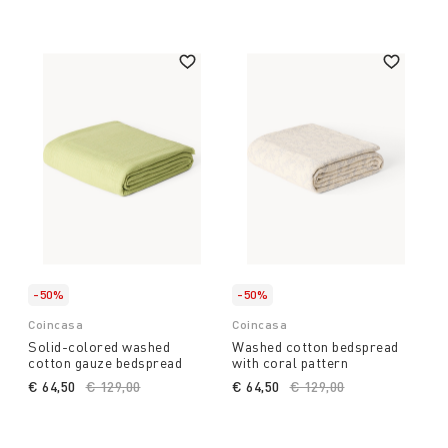
-50%
-50%
Coincasa
Coincasa
Solid-colored washed
Washed cotton bedspread
cotton gauze bedspread
with coral pattern
€ 64,50
Price reduced from
€ 129,00
to
€ 64,50
Price reduced from
€ 129,00
to