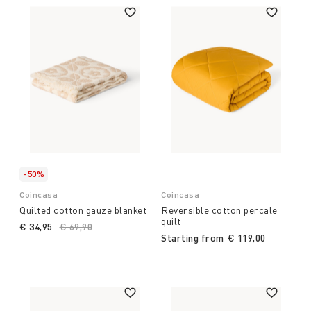
-50%
Coincasa
Coincasa
Quilted cotton gauze blanket
Reversible cotton percale
quilt
€ 34,95
Price reduced from
€ 69,90
to
Starting from
€ 119,00