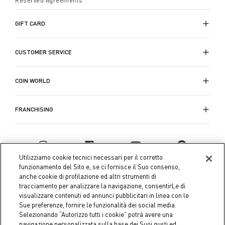
Reserved Agreements
comfort e stile. Dai
copriletti matrimoniali in lana ai
copriletti cotone singoli
, ogni prodotto è progettato
GIFT CARD
per offrire il massimo del comfort e del calore.
CUSTOMER SERVICE
COIN WORLD
FRANCHISING
Utilizziamo cookie tecnici necessari per il corretto
funzionamento del Sito e, se ci fornisce il Suo consenso,
anche cookie di profilazione ed altri strumenti di
tracciamento per analizzare la navigazione, consentirLe di
visualizzare contenuti ed annunci pubblicitari in linea con le
Sue preferenze, fornire le funzionalità dei social media.
Selezionando “Autorizzo tutti i cookie” potrà avere una
navigazione personalizzata sulla base dei Suoi gusti ed