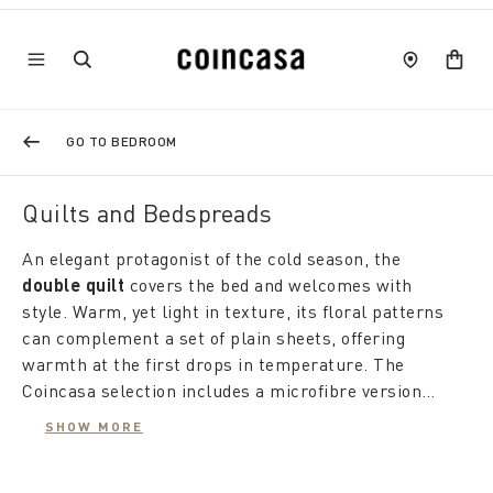
GO TO BEDROOM
Quilts and Bedspreads
An elegant protagonist of the cold season, the
double quilt
covers the bed and welcomes with
style. Warm, yet light in texture, its floral patterns
can complement a set of plain sheets, offering
warmth at the first drops in temperature. The
Coincasa selection includes a microfibre version
with a special aloe vera finish: this is a lightweight
SHOW MORE
quilt that naturally repels dust mites, helps
The coldest can combine a
winter double quilt
with
maintain a constant temperature and is suitable for
the duvet for ultra-comfortable warmth. With its