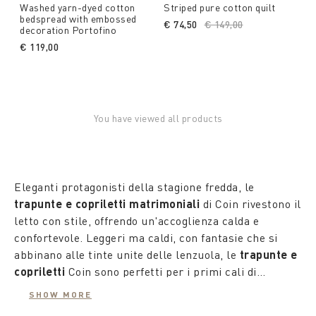
Washed yarn-dyed cotton
Striped pure cotton quilt
bedspread with embossed
€ 74,50
Price reduced from
€ 149,00
to
decoration Portofino
€ 119,00
You have viewed all products
Eleganti protagonisti della stagione fredda, le
trapunte e copriletti matrimoniali
di Coin rivestono il
letto con stile, offrendo un'accoglienza calda e
confortevole. Leggeri ma caldi, con fantasie che si
abbinano alle tinte unite delle lenzuola, le
trapunte e
copriletti
Coin sono perfetti per i primi cali di
temperatura. Sul sito trovi anche
Per chi è più freddoloso, la combinazione di una
trapunte e
SHOW MORE
copriletti Coin
trapunta matrimoniale invernale
: trapuntini leggeri che respingono
con un
piumone