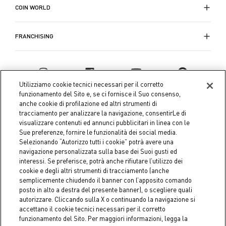
COIN WORLD
FRANCHISING
Utilizziamo cookie tecnici necessari per il corretto
funzionamento del Sito e, se ci fornisce il Suo consenso,
anche cookie di profilazione ed altri strumenti di
tracciamento per analizzare la navigazione, consentirLe di
visualizzare contenuti ed annunci pubblicitari in linea con le
Sue preferenze, fornire le funzionalità dei social media.
Selezionando “Autorizzo tutti i cookie” potrà avere una
navigazione personalizzata sulla base dei Suoi gusti ed
interessi. Se preferisce, potrà anche rifiutare l’utilizzo dei
Coin S.p.A. Tax code / VAT number 04391480276, share capital
cookie e degli altri strumenti di tracciamento (anche
semplicemente chiudendo il banner con l’apposito comando
€ 10.000.000,00 fully paid up
posto in alto a destra del presente banner), o scegliere quali
autorizzare. Cliccando sulla X o continuando la navigazione si
Company data
Cookie Policy
Privacy Policy
Legal
accettano il cookie tecnici necessari per il corretto
Notice
funzionamento del Sito. Per maggiori informazioni, legga la