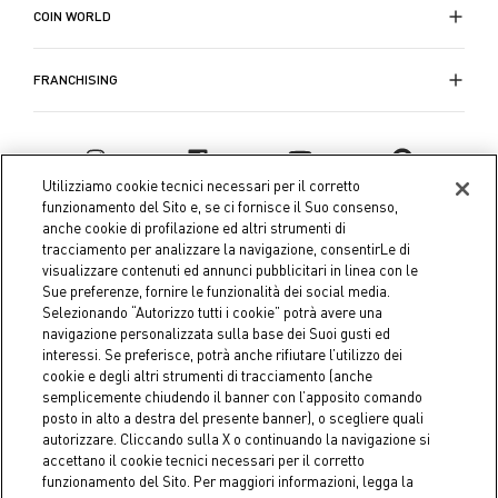
COIN WORLD
FRANCHISING
Utilizziamo cookie tecnici necessari per il corretto
funzionamento del Sito e, se ci fornisce il Suo consenso,
anche cookie di profilazione ed altri strumenti di
tracciamento per analizzare la navigazione, consentirLe di
visualizzare contenuti ed annunci pubblicitari in linea con le
Sue preferenze, fornire le funzionalità dei social media.
Selezionando “Autorizzo tutti i cookie” potrà avere una
navigazione personalizzata sulla base dei Suoi gusti ed
interessi. Se preferisce, potrà anche rifiutare l’utilizzo dei
Coin S.p.A. Tax code / VAT number 04391480276, share capital
cookie e degli altri strumenti di tracciamento (anche
semplicemente chiudendo il banner con l’apposito comando
€ 10.000.000,00 fully paid up
posto in alto a destra del presente banner), o scegliere quali
autorizzare. Cliccando sulla X o continuando la navigazione si
Company data
Cookie Policy
Privacy Policy
Legal
accettano il cookie tecnici necessari per il corretto
Notice
funzionamento del Sito. Per maggiori informazioni, legga la