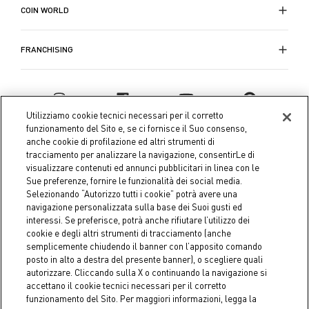
COIN WORLD
FRANCHISING
Utilizziamo cookie tecnici necessari per il corretto
funzionamento del Sito e, se ci fornisce il Suo consenso,
anche cookie di profilazione ed altri strumenti di
tracciamento per analizzare la navigazione, consentirLe di
visualizzare contenuti ed annunci pubblicitari in linea con le
Sue preferenze, fornire le funzionalità dei social media.
Selezionando “Autorizzo tutti i cookie” potrà avere una
navigazione personalizzata sulla base dei Suoi gusti ed
interessi. Se preferisce, potrà anche rifiutare l’utilizzo dei
Coin S.p.A. Tax code / VAT number 04391480276, share capital
cookie e degli altri strumenti di tracciamento (anche
semplicemente chiudendo il banner con l’apposito comando
€ 10.000.000,00 fully paid up
posto in alto a destra del presente banner), o scegliere quali
autorizzare. Cliccando sulla X o continuando la navigazione si
Company data
Cookie Policy
Privacy Policy
Legal
accettano il cookie tecnici necessari per il corretto
Notice
funzionamento del Sito. Per maggiori informazioni, legga la