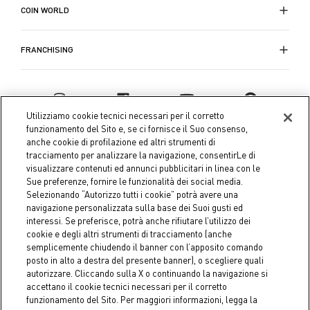
COIN WORLD
FRANCHISING
Utilizziamo cookie tecnici necessari per il corretto
funzionamento del Sito e, se ci fornisce il Suo consenso,
anche cookie di profilazione ed altri strumenti di
tracciamento per analizzare la navigazione, consentirLe di
visualizzare contenuti ed annunci pubblicitari in linea con le
Sue preferenze, fornire le funzionalità dei social media.
Selezionando “Autorizzo tutti i cookie” potrà avere una
navigazione personalizzata sulla base dei Suoi gusti ed
interessi. Se preferisce, potrà anche rifiutare l’utilizzo dei
Coin S.p.A. Tax code / VAT number 04391480276, share capital
cookie e degli altri strumenti di tracciamento (anche
semplicemente chiudendo il banner con l’apposito comando
€ 10.000.000,00 fully paid up
posto in alto a destra del presente banner), o scegliere quali
autorizzare. Cliccando sulla X o continuando la navigazione si
Company data
Cookie Policy
Privacy Policy
Legal
accettano il cookie tecnici necessari per il corretto
Notice
funzionamento del Sito. Per maggiori informazioni, legga la