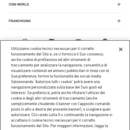
COIN WORLD
FRANCHISING
Utilizziamo cookie tecnici necessari per il corretto
funzionamento del Sito e, se ci fornisce il Suo consenso,
anche cookie di profilazione ed altri strumenti di
tracciamento per analizzare la navigazione, consentirLe di
visualizzare contenuti ed annunci pubblicitari in linea con le
Sue preferenze, fornire le funzionalità dei social media.
Selezionando “Autorizzo tutti i cookie” potrà avere una
navigazione personalizzata sulla base dei Suoi gusti ed
interessi. Se preferisce, potrà anche rifiutare l’utilizzo dei
Coin S.p.A. Tax code / VAT number 04391480276, share capital
cookie e degli altri strumenti di tracciamento (anche
semplicemente chiudendo il banner con l’apposito comando
€ 10.000.000,00 fully paid up
posto in alto a destra del presente banner), o scegliere quali
autorizzare. Cliccando sulla X o continuando la navigazione si
Company data
Cookie Policy
Privacy Policy
Legal
accettano il cookie tecnici necessari per il corretto
Notice
funzionamento del Sito. Per maggiori informazioni, legga la