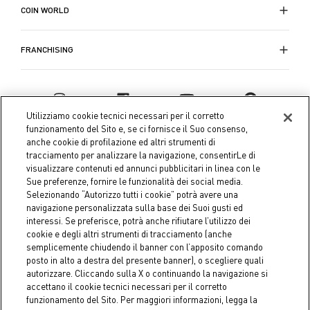
COIN WORLD
FRANCHISING
Utilizziamo cookie tecnici necessari per il corretto
funzionamento del Sito e, se ci fornisce il Suo consenso,
anche cookie di profilazione ed altri strumenti di
tracciamento per analizzare la navigazione, consentirLe di
visualizzare contenuti ed annunci pubblicitari in linea con le
Sue preferenze, fornire le funzionalità dei social media.
Selezionando “Autorizzo tutti i cookie” potrà avere una
navigazione personalizzata sulla base dei Suoi gusti ed
interessi. Se preferisce, potrà anche rifiutare l’utilizzo dei
Coin S.p.A. Tax code / VAT number 04391480276, share capital
cookie e degli altri strumenti di tracciamento (anche
semplicemente chiudendo il banner con l’apposito comando
€ 10.000.000,00 fully paid up
posto in alto a destra del presente banner), o scegliere quali
autorizzare. Cliccando sulla X o continuando la navigazione si
Company data
Cookie Policy
Privacy Policy
Legal
accettano il cookie tecnici necessari per il corretto
Notice
funzionamento del Sito. Per maggiori informazioni, legga la