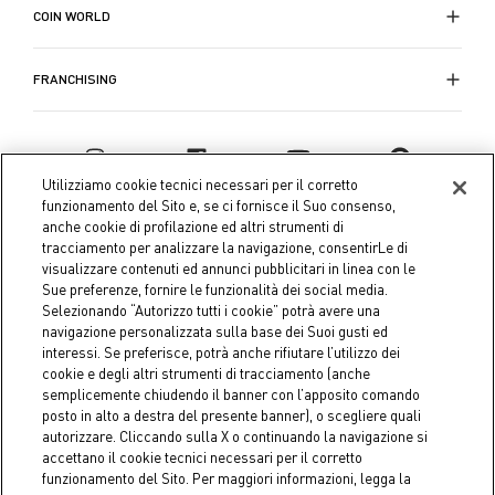
COIN WORLD
FRANCHISING
Utilizziamo cookie tecnici necessari per il corretto
funzionamento del Sito e, se ci fornisce il Suo consenso,
anche cookie di profilazione ed altri strumenti di
tracciamento per analizzare la navigazione, consentirLe di
visualizzare contenuti ed annunci pubblicitari in linea con le
Sue preferenze, fornire le funzionalità dei social media.
Selezionando “Autorizzo tutti i cookie” potrà avere una
navigazione personalizzata sulla base dei Suoi gusti ed
interessi. Se preferisce, potrà anche rifiutare l’utilizzo dei
Coin S.p.A. Tax code / VAT number 04391480276, share capital
cookie e degli altri strumenti di tracciamento (anche
semplicemente chiudendo il banner con l’apposito comando
€ 10.000.000,00 fully paid up
posto in alto a destra del presente banner), o scegliere quali
autorizzare. Cliccando sulla X o continuando la navigazione si
Company data
Cookie Policy
Privacy Policy
Legal
accettano il cookie tecnici necessari per il corretto
Notice
funzionamento del Sito. Per maggiori informazioni, legga la