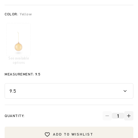
COLOR:
Yellow
See available
selected
options
MEASUREMENT:
9.5
QUANTITY:
ADD TO WISHLIST