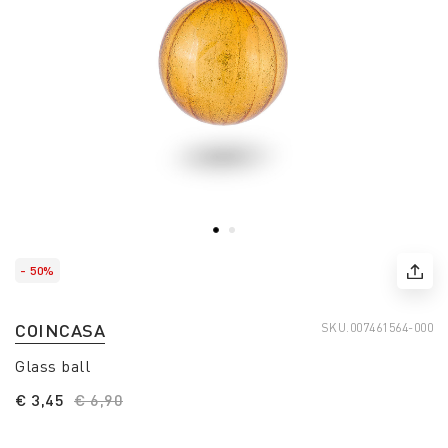
- 50%
COINCASA
SKU.
007461564-000
Glass ball
€ 3,45
Price reduced from
€ 6,90
to