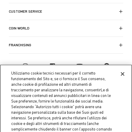
CUSTOMER SERVICE
COIN WORLD
FRANCHISING
Utilizziamo cookie tecnici necessari per il corretto
funzionamento del Sito e, se ci fornisce il Suo consenso,
anche cookie di profilazione ed altri strumenti di
tracciamento per analizzare la navigazione, consentirLe di
visualizzare contenuti ed annunci pubblicitari in linea con le
Sue preferenze, fornire le funzionalità dei social media.
Selezionando “Autorizzo tutti i cookie” potrà avere una
navigazione personalizzata sulla base dei Suoi gusti ed
interessi. Se preferisce, potrà anche rifiutare l’utilizzo dei
Coin S.p.A. Tax code / VAT number 04391480276, share capital
cookie e degli altri strumenti di tracciamento (anche
semplicemente chiudendo il banner con l’apposito comando
€ 10.000.000,00 fully paid up