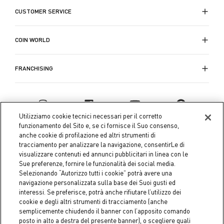
CUSTOMER SERVICE
COIN WORLD
FRANCHISING
Utilizziamo cookie tecnici necessari per il corretto
funzionamento del Sito e, se ci fornisce il Suo consenso,
anche cookie di profilazione ed altri strumenti di
tracciamento per analizzare la navigazione, consentirLe di
visualizzare contenuti ed annunci pubblicitari in linea con le
Sue preferenze, fornire le funzionalità dei social media.
Selezionando “Autorizzo tutti i cookie” potrà avere una
navigazione personalizzata sulla base dei Suoi gusti ed
interessi. Se preferisce, potrà anche rifiutare l’utilizzo dei
Coin S.p.A. Tax code / VAT number 04391480276, share capital
cookie e degli altri strumenti di tracciamento (anche
semplicemente chiudendo il banner con l’apposito comando
€ 10.000.000,00 fully paid up
posto in alto a destra del presente banner), o scegliere quali