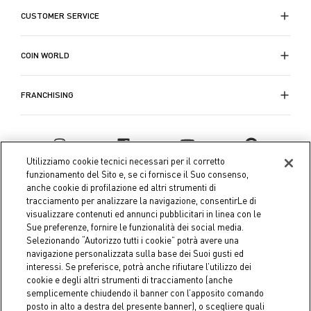
CUSTOMER SERVICE
COIN WORLD
FRANCHISING
Utilizziamo cookie tecnici necessari per il corretto
funzionamento del Sito e, se ci fornisce il Suo consenso,
anche cookie di profilazione ed altri strumenti di
tracciamento per analizzare la navigazione, consentirLe di
visualizzare contenuti ed annunci pubblicitari in linea con le
Sue preferenze, fornire le funzionalità dei social media.
Selezionando “Autorizzo tutti i cookie” potrà avere una
navigazione personalizzata sulla base dei Suoi gusti ed
interessi. Se preferisce, potrà anche rifiutare l’utilizzo dei
Coin S.p.A. Tax code / VAT number 04391480276, share capital
cookie e degli altri strumenti di tracciamento (anche
semplicemente chiudendo il banner con l’apposito comando
€ 10.000.000,00 fully paid up
posto in alto a destra del presente banner), o scegliere quali