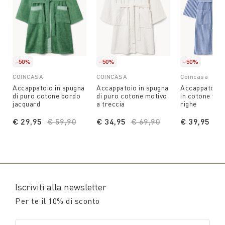
-50%
-50%
-50%
COINCASA
COINCASA
Coincasa
Accappatoio in spugna
Accappatoio in spugna
Accappatoio t
di puro cotone bordo
di puro cotone motivo
in cotone vel
jacquard
a treccia
righe
€ 29,95
Price reduced from
€ 59,90
to
€ 34,95
Price reduced from
€ 69,90
to
€ 39,95
Pr
€ 
Iscriviti alla newsletter
Per te il 10% di sconto