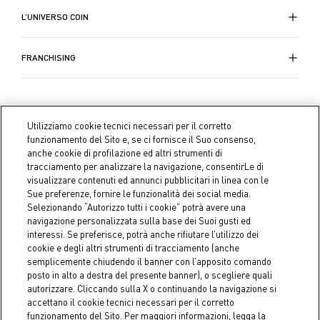
L’UNIVERSO COIN
FRANCHISING
Utilizziamo cookie tecnici necessari per il corretto
funzionamento del Sito e, se ci fornisce il Suo consenso,
anche cookie di profilazione ed altri strumenti di
tracciamento per analizzare la navigazione, consentirLe di
visualizzare contenuti ed annunci pubblicitari in linea con le
Sue preferenze, fornire le funzionalità dei social media.
Selezionando “Autorizzo tutti i cookie” potrà avere una
navigazione personalizzata sulla base dei Suoi gusti ed
interessi. Se preferisce, potrà anche rifiutare l’utilizzo dei
cookie e degli altri strumenti di tracciamento (anche
semplicemente chiudendo il banner con l’apposito comando
Coin S.p.A. C.F./P.IVA 04391480276, capitale sociale 10.123.282,23
posto in alto a destra del presente banner), o scegliere quali
Euro i.v.
autorizzare. Cliccando sulla X o continuando la navigazione si
accettano il cookie tecnici necessari per il corretto
funzionamento del Sito. Per maggiori informazioni, legga la
Dati aziendali
Cookie Policy
Informativa Privacy
Note