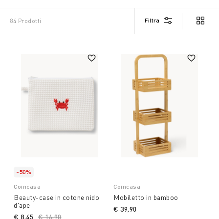
Filtra
84 Prodotti
-50%
Coincasa
Coincasa
Beauty-case in cotone nido
Mobiletto in bamboo
d'ape
€ 39,90
€ 8,45
Price reduced from
€ 16,90
to