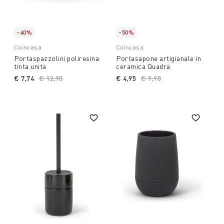
-40%
-50%
Coincasa
Coincasa
Portaspazzolini poliresina
Portasapone artigianale in
tinta unita
ceramica Quadra
€ 7,74
Price reduced from
€ 12,90
to
€ 4,95
Price reduced from
€ 9,90
to