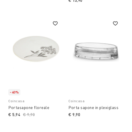
€ 15,90
-40%
Coincasa
Coincasa
Portasapone floreale
Porta sapone in plexiglass
€ 5,94
Price reduced from
€ 9,90
to
€ 9,90