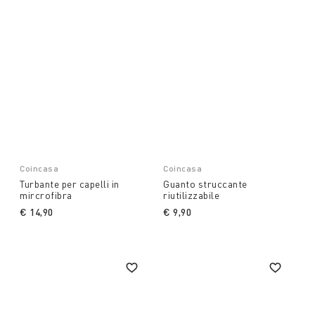
Coincasa
Coincasa
Turbante per capelli in
Guanto struccante
mircrofibra
riutilizzabile
€ 14,90
€ 9,90