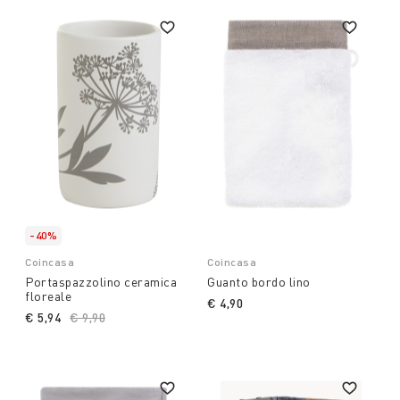
-40%
Coincasa
Coincasa
Portaspazzolino ceramica
Guanto bordo lino
floreale
€ 4,90
€ 5,94
Price reduced from
€ 9,90
to