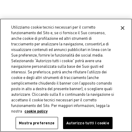
Utilizziamo cookie tecnici necessari per il corretto
funzionamento del Sito e, se ci fornisce il Suo consenso,
anche cookie di profilazione ed altri strumenti di
tracciamento per analizzare la navigazione, consentirLe di
visualizzare contenuti ed annunci pubblicitari in linea con le
Sue preferenze, fornire le funzionalità dei social media.
Coincasa
Coincasa
Selezionando “Autorizzo tutti i cookie” potrà avere una
Set 2 dischetti levatrucco
Cesto ergonomico in bamboo
navigazione personalizzata sulla base dei Suoi gusti ed
riutilizzabili
A partire da
€ 24,90
interessi. Se preferisce, potrà anche rifiutare l’utilizzo dei
€ 9,90
cookie e degli altri strumenti di tracciamento (anche
semplicemente chiudendo il banner con l’apposito comando
posto in alto a destra del presente banner), o scegliere quali
autorizzare. Cliccando sulla X o continuando la navigazione si
accettano il cookie tecnici necessari per il corretto
funzionamento del Sito. Per maggiori informazioni, legga la
nostra
cookie policy
Mostra preferenze
Autorizzo tutti i cookie