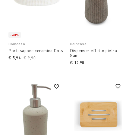
-40%
Coincasa
Coincasa
Portasapone ceramica Dots
Dispenser effetto pietra
Sand
€ 5,94
Price reduced from
€ 9,90
to
€ 12,90