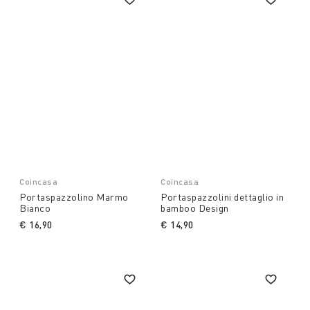
Coincasa
Coincasa
Portaspazzolino Marmo
Portaspazzolini dettaglio in
Bianco
bamboo Design
€ 16,90
€ 14,90