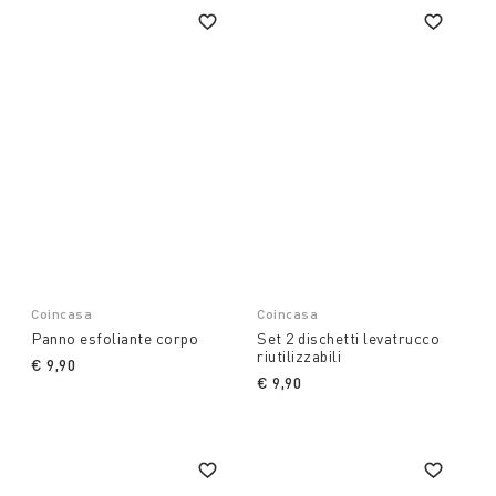
Coincasa
Coincasa
Panno esfoliante corpo
Set 2 dischetti levatrucco
riutilizzabili
€ 9,90
€ 9,90