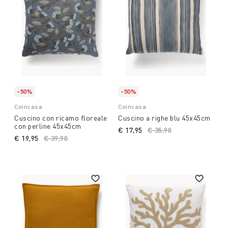
-50%
-50%
Coincasa
Coincasa
Cuscino con ricamo floreale
Cuscino a righe blu 45x45cm
con perline 45x45cm
€ 17,95
Price reduced from
€ 35,90
to
€ 19,95
Price reduced from
€ 39,90
to