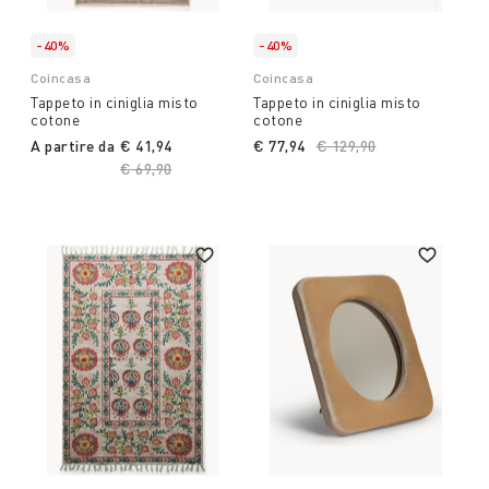
-40%
-40%
Coincasa
Coincasa
Tappeto in ciniglia misto
Tappeto in ciniglia misto
cotone
cotone
A partire da
€ 41,94
€ 77,94
Price reduced from
€ 129,90
to
Price reduced from
€ 69,90
to