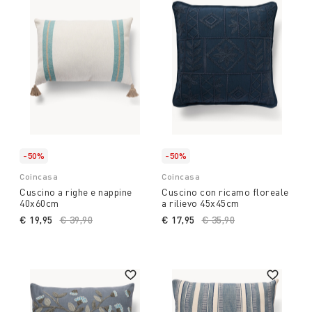
-50%
-50%
Coincasa
Coincasa
Cuscino a righe e nappine
Cuscino con ricamo floreale
40x60cm
a rilievo 45x45cm
€ 19,95
Price reduced from
€ 39,90
to
€ 17,95
Price reduced from
€ 35,90
to