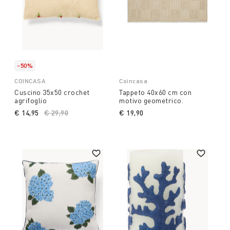
-50%
COINCASA
Coincasa
Cuscino 35x50 crochet
Tappeto 40x60 cm con
agrifoglio
motivo geometrico.
€ 14,95
Price reduced from
€ 29,90
to
€ 19,90