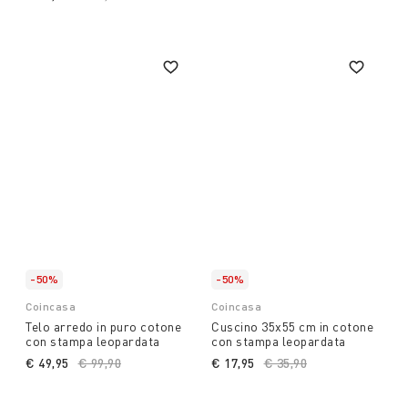
-50%
-50%
Coincasa
Coincasa
Telo arredo in puro cotone
Cuscino 35x55 cm in cotone
con stampa leopardata
con stampa leopardata
€ 49,95
Price reduced from
€ 99,90
to
€ 17,95
Price reduced from
€ 35,90
to