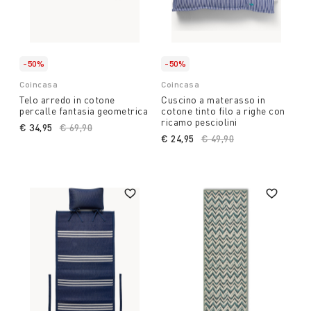
-50%
-50%
Coincasa
Coincasa
Telo arredo in cotone
Cuscino a materasso in
percalle fantasia geometrica
cotone tinto filo a righe con
ricamo pesciolini
€ 34,95
Price reduced from
€ 69,90
to
€ 24,95
Price reduced from
€ 49,90
to