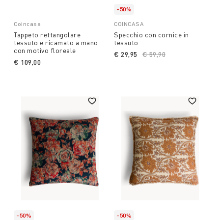
-50%
Coincasa
COINCASA
Tappeto rettangolare
Specchio con cornice in
tessuto e ricamato a mano
tessuto
con motivo floreale
€ 29,95
Price reduced from
€ 59,90
to
€ 109,00
-50%
-50%