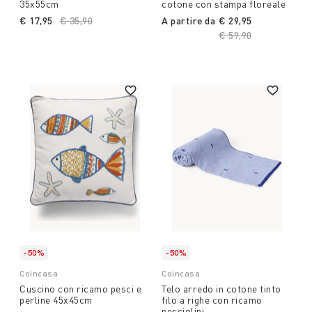
35x55cm
cotone con stampa floreale
€ 17,95
Price reduced from
€ 35,90
to
A partire da
€ 29,95
Price reduced from
€ 59,90
to
-50%
-50%
Coincasa
Coincasa
Cuscino con ricamo pesci e
Telo arredo in cotone tinto
perline 45x45cm
filo a righe con ricamo
pesciolini