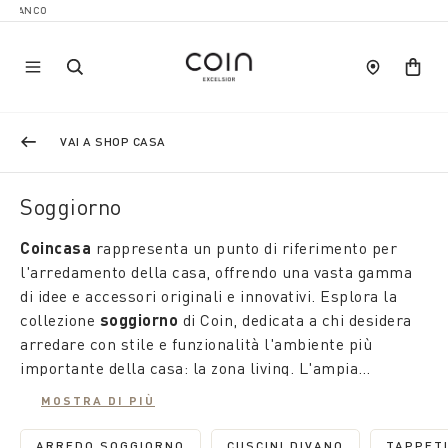
VAI A SHOP CASA
Soggiorno
Coincasa
rappresenta un punto di riferimento per
l'arredamento della casa, offrendo una vasta gamma
di idee e accessori originali e innovativi. Esplora la
collezione
soggiorno
di Coin, dedicata a chi desidera
arredare con stile e funzionalità l'ambiente più
importante della casa: la zona living. L'ampia
selezione di prodotti permette di trovare soluzioni
MOSTRA DI PIÙ
adatte a ogni esigenza, combinando estetica e
praticità.
ARREDO SOGGIORNO
CUSCINI DIVANO
TAPPET