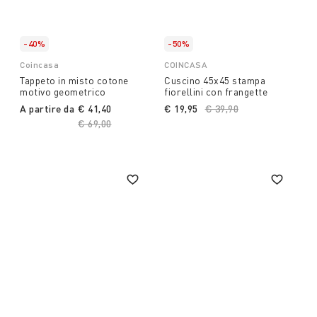
-40%
-50%
Coincasa
COINCASA
Tappeto in misto cotone
Cuscino 45x45 stampa
motivo geometrico
fiorellini con frangette
A partire da
€ 41,40
€ 19,95
Price reduced from
€ 39,90
to
Price reduced from
€ 69,00
to