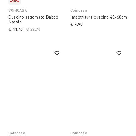
-50%
COINCASA
Coincasa
Cuscino sagomato Babbo
Imbottitura cuscino 40x60cm
Natale
€ 4,90
€ 11,45
Price reduced from
€ 22,90
to
Coincasa
Coincasa