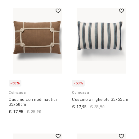
-50%
-50%
Coincasa
Coincasa
Cuscino con nodi nautici
Cuscino a righe blu 35x55cm
35x50cm
€ 17,95
Price reduced from
€ 35,90
to
€ 17,95
Price reduced from
€ 35,90
to