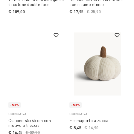
di cotone double face
con ricamo etnico
€ 109,00
€ 17,95
Price reduced from
€ 35,90
to
-50%
-50%
COINCASA
COINCASA
Cuscino 45x45 cm con
Fermaporta a zucca
motivo a treccia
€ 8,45
Price reduced from
€ 16,90
to
€ 16,45
Price reduced from
€ 32,90
to