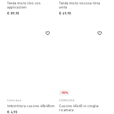
Tenda misto lino con
Tenda misto viscosa tinta
applicazioni
unita
€ 89,90
€ 69,90
-50%
Coincasa
COINCASA
Imbottitura cuscino 48x48cm
Cuscino 40x65 in ciniglia
ricamata
€ 4,90