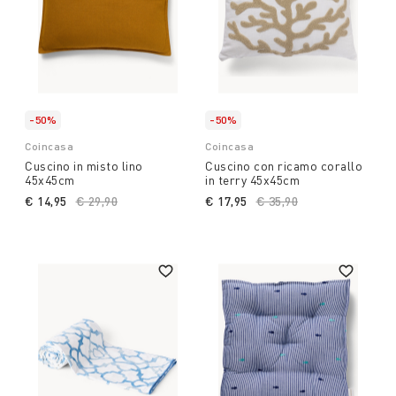
-50%
-50%
Coincasa
Coincasa
Cuscino in misto lino
Cuscino con ricamo corallo
45x45cm
in terry 45x45cm
€ 14,95
Price reduced from
€ 29,90
to
€ 17,95
Price reduced from
€ 35,90
to