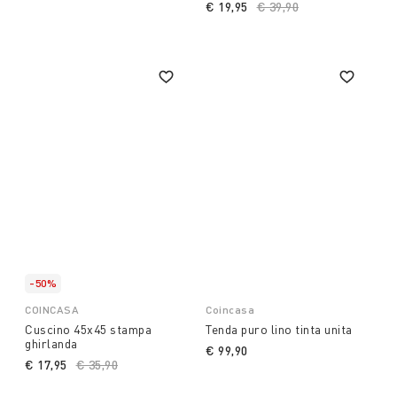
€ 19,95
Price reduced from
€ 39,90
to
-50%
COINCASA
Coincasa
Cuscino 45x45 stampa
Tenda puro lino tinta unita
ghirlanda
€ 99,90
€ 17,95
Price reduced from
€ 35,90
to