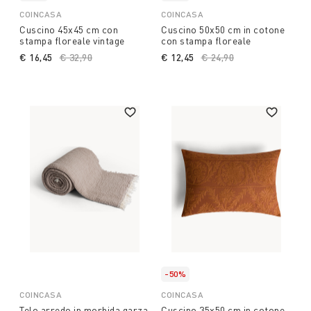
COINCASA
COINCASA
Cuscino 45x45 cm con
Cuscino 50x50 cm in cotone
stampa floreale vintage
con stampa floreale
€ 16,45
Price reduced from
€ 32,90
to
€ 12,45
Price reduced from
€ 24,90
to
-50%
COINCASA
COINCASA
Telo arredo in morbida garza
Cuscino 35x50 cm in cotone