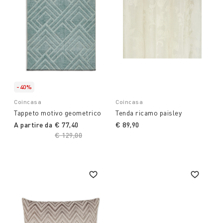
-40%
Coincasa
Coincasa
Tappeto motivo geometrico
Tenda ricamo paisley
A partire da
€ 77,40
€ 89,90
Price reduced from
€ 129,00
to