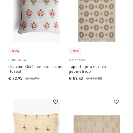
-50%
-40%
COINCASA
Coincasa
Cuscino 45x45 cm con ricami
Tappeto juta motivo
floreali
geometrico
€ 22,95
Price reduced from
€ 45,90
to
€ 89,40
Price reduced from
€ 149,00
to