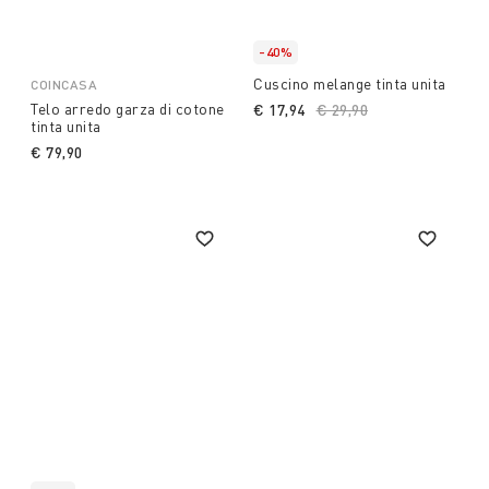
-40%
Cuscino melange tinta unita
COINCASA
Telo arredo garza di cotone
€ 17,94
Price reduced from
€ 29,90
to
tinta unita
€ 79,90