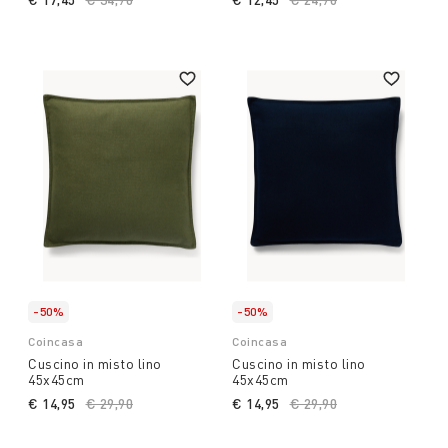
-50%
-50%
Coincasa
Coincasa
Cuscino in misto lino
Cuscino in misto lino
45x45cm
45x45cm
€ 14,95
Price reduced from
€ 29,90
to
€ 14,95
Price reduced from
€ 29,90
to