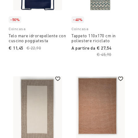
-50%
-40%
Coincasa
Coincasa
Telo mare idrorepellente con
Tappeto 110x170 cm in
cuscino poggiatesta
poliestere riciclato
€ 11,45
Price reduced from
€ 22,90
to
A partire da
€ 27,54
Price reduced from
€ 45,90
to