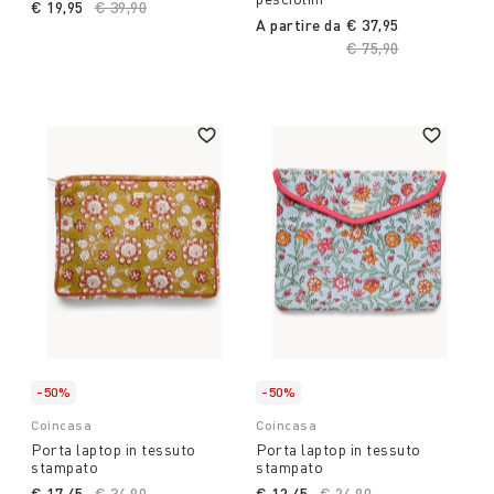
€ 19,95
Price reduced from
€ 39,90
to
A partire da
€ 37,95
Price reduced from
€ 75,90
to
-50%
-50%
Coincasa
Coincasa
Porta laptop in tessuto
Porta laptop in tessuto
stampato
stampato
€ 17,45
Price reduced from
€ 34,90
to
€ 12,45
Price reduced from
€ 24,90
to