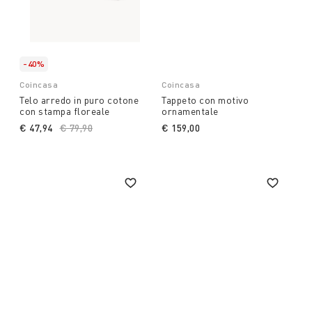
-40%
Coincasa
Coincasa
Telo arredo in puro cotone
Tappeto con motivo
con stampa floreale
ornamentale
€ 47,94
Price reduced from
€ 79,90
to
€ 159,00