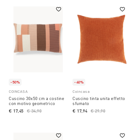
-50%
-40%
COINCASA
Coincasa
Cuscino 30x50 cm a costine
Cuscino tinta unita effetto
con motivo geometrico
sfumato
€ 17,45
Price reduced from
€ 34,90
to
€ 17,94
Price reduced from
€ 29,90
to