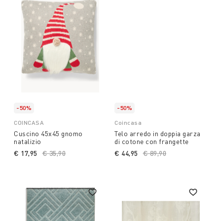
-50%
-50%
COINCASA
Coincasa
Cuscino 45x45 gnomo
Telo arredo in doppia garza
natalizio
di cotone con frangette
€ 17,95
Price reduced from
€ 35,90
to
€ 44,95
Price reduced from
€ 89,90
to