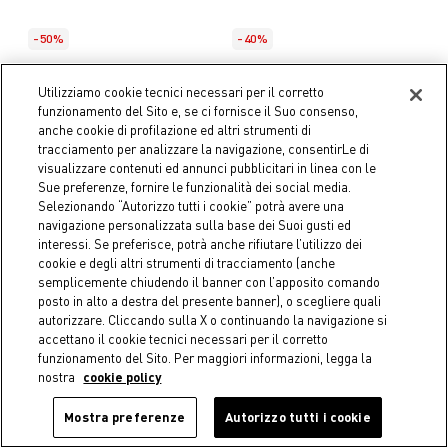
-50%
-40%
COINCASA
Coincasa
Cuscino materasso 50x50 cm
Cuscino tinta unita effetto
Utilizziamo cookie tecnici necessari per il corretto
in cotone tinto filo
sfumato
funzionamento del Sito e, se ci fornisce il Suo consenso,
€ 19,95
Price reduced from
€ 39,90
to
€ 17,94
Price reduced from
€ 29,90
to
anche cookie di profilazione ed altri strumenti di
tracciamento per analizzare la navigazione, consentirLe di
visualizzare contenuti ed annunci pubblicitari in linea con le
Sue preferenze, fornire le funzionalità dei social media.
Selezionando “Autorizzo tutti i cookie” potrà avere una
navigazione personalizzata sulla base dei Suoi gusti ed
interessi. Se preferisce, potrà anche rifiutare l’utilizzo dei
cookie e degli altri strumenti di tracciamento (anche
semplicemente chiudendo il banner con l’apposito comando
posto in alto a destra del presente banner), o scegliere quali
autorizzare. Cliccando sulla X o continuando la navigazione si
accettano il cookie tecnici necessari per il corretto
funzionamento del Sito. Per maggiori informazioni, legga la
nostra
cookie policy
Mostra preferenze
Autorizzo tutti i cookie
-40%