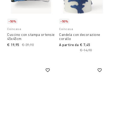
-50%
-50%
Coincasa
Coincasa
Cuscino con stampa ortensie
Candela con decorazione
45x45cm
corallo
€ 19,95
Price reduced from
€ 39,90
to
A partire da
€ 7,45
Price reduced from
€ 14,90
to