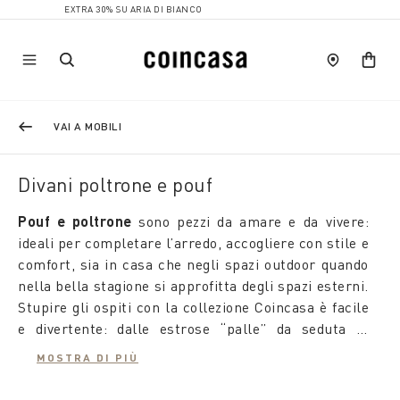
EXTRA 30% SU ARIA DI BIANCO
VAI A MOBILI
Divani poltrone e pouf
Pouf e poltrone
sono pezzi da amare e da vivere:
ideali per completare l’arredo, accogliere con stile e
comfort, sia in casa che negli spazi outdoor quando
nella bella stagione si approfitta degli spazi esterni.
Stupire gli ospiti con la collezione Coincasa è facile
e divertente: dalle estrose “palle” da seduta in
stoffa ai
pouf da esterno
, le possibilità sono
MOSTRA DI PIÙ
tantissime e tutte all'insegna di design, stile e
Se il
pouf poggiapiedi
offre il massimo della
relax.
comodità in zona living, una poltrona in rattan con