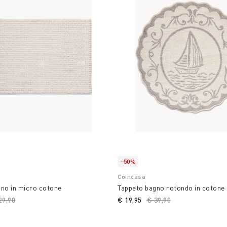
-50%
Coincasa
no in micro cotone
Tappeto bagno rotondo in cotone 
ice reduced from
29,90
to
€ 19,95
Price reduced from
€ 39,90
to