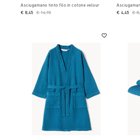
Asciugamano tinto filo in cotone velour
Asciugaman
€ 8,45
Price reduced from
€ 16,90
to
€ 4,45
Pri
€ 8