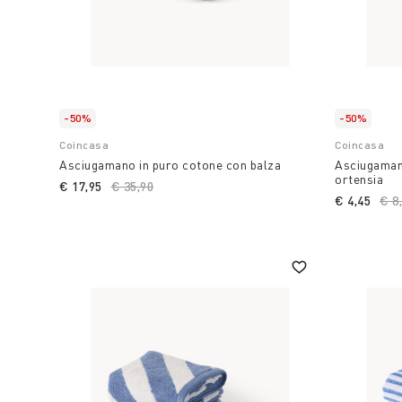
-50%
-50%
Coincasa
Coincasa
Asciugamano in puro cotone con balza
Asciugaman
ortensia
€ 17,95
Price reduced from
€ 35,90
to
€ 4,45
Pri
€ 8