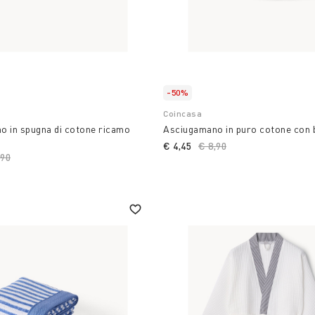
-50%
Coincasa
o in spugna di cotone ricamo
Asciugamano in puro cotone con 
€ 4,45
Price reduced from
€ 8,90
to
ce reduced from
,90
to