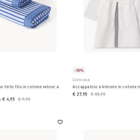
-50%
Coincasa
 tinto filo in cotone velour a
Accappatoio a kimono in cotone n
€ 27,95
Price reduced from
€ 55,90
to
a
€ 4,95
Price reduced from
€ 9,90
to