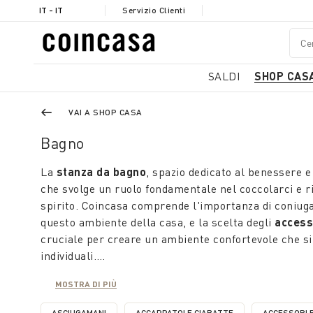
IT - IT
Servizio Clienti
SALDI
SHOP CAS
VAI A SHOP CASA
Bagno
La
stanza da bagno
, spazio dedicato al benessere e 
che svolge un ruolo fondamentale nel coccolarci e r
spirito. Coincasa comprende l'importanza di coniugar
questo ambiente della casa, e la scelta degli
access
cruciale per creare un ambiente confortevole che si 
individuali.
MOSTRA DI PIÙ
ASCIUGAMANI
ACCAPPATOI E CIABATTE
ACCESSORI 