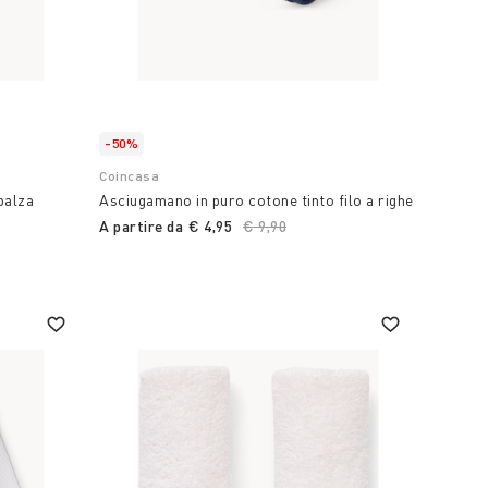
-50%
Coincasa
balza
Asciugamano in puro cotone tinto filo a righe
A partire da
€ 4,95
Price reduced from
€ 9,90
to