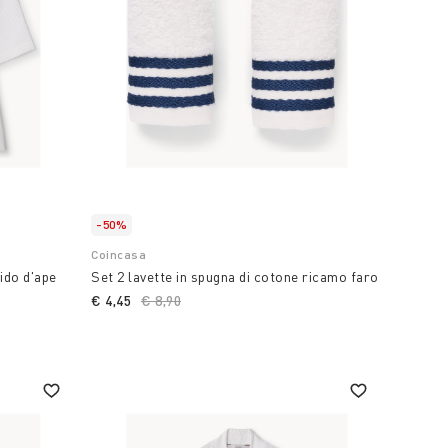
-50%
Coincasa
ido d'ape
Set 2 lavette in spugna di cotone ricamo faro
€ 4,45
Price reduced from
€ 8,90
to