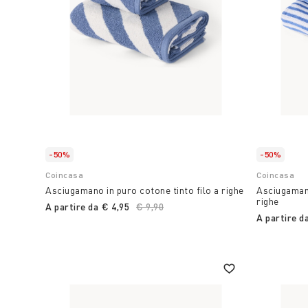
-50%
-50%
Coincasa
Coincasa
Asciugamano in puro cotone tinto filo a righe
Asciugamano
righe
A partire da
€ 4,95
Price reduced from
€ 9,90
to
A partire d