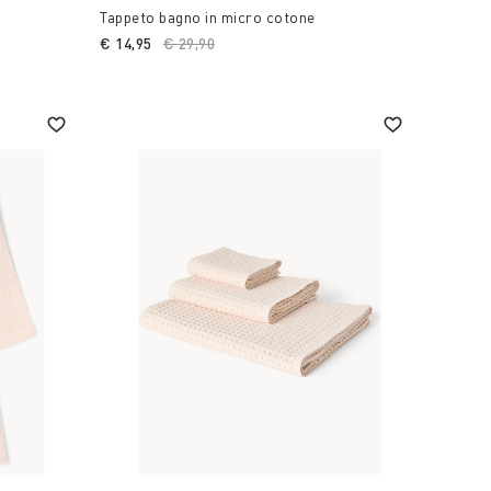
Tappeto bagno in micro cotone
€ 14,95
Price reduced from
€ 29,90
to