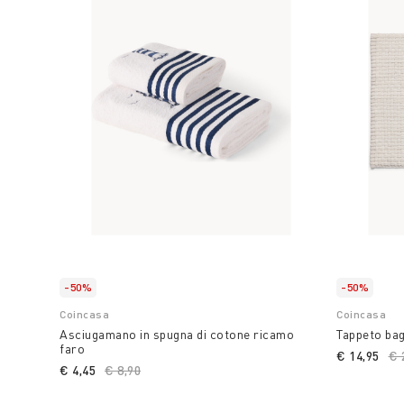
-50%
-50%
Coincasa
Coincasa
Asciugamano in spugna di cotone ricamo
Tappeto bag
faro
€ 14,95
Pr
€ 
€ 4,45
Price reduced from
€ 8,90
to