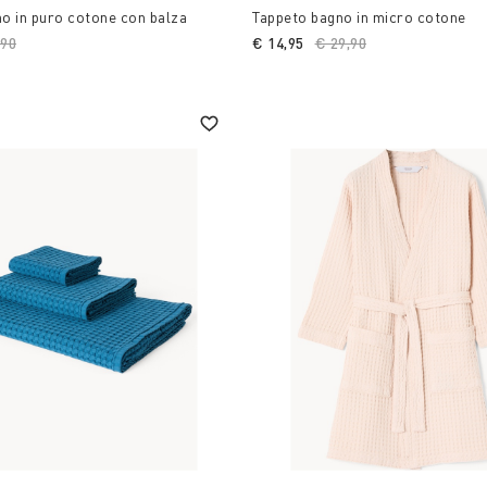
o in puro cotone con balza
Tappeto bagno in micro cotone
ce reduced from
,90
to
€ 14,95
Price reduced from
€ 29,90
to