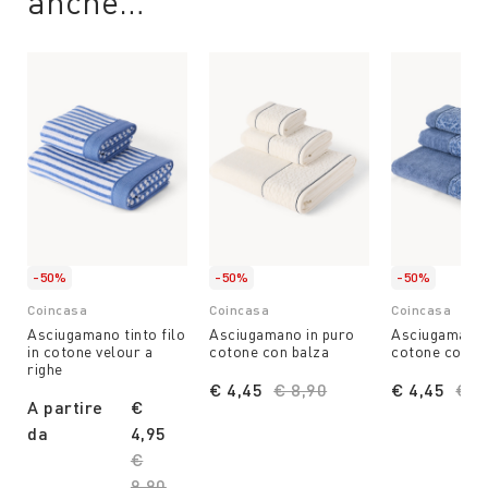
anche…
-50%
-50%
-50%
Coincasa
Coincasa
Coincasa
Asciugamano tinto filo
Asciugamano in puro
Asciugamano 
in cotone velour a
cotone con balza
cotone con b
righe
€ 4,45
Price reduced from
€ 8,90
to
€ 4,45
Pri
€ 8
A partire
€
da
4,95
Price reduced from
€
9,90
to