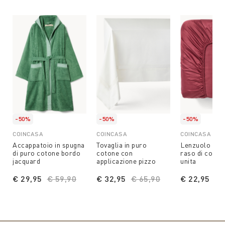
-50%
-50%
-50%
COINCASA
COINCASA
COINCASA
Accappatoio in spugna
Tovaglia in puro
Lenzuolo con 
di puro cotone bordo
cotone con
raso di cotone
jacquard
applicazione pizzo
unita
€ 29,95
Price reduced from
€ 59,90
to
€ 32,95
Price reduced from
€ 65,90
to
€ 22,95
Pr
€ 