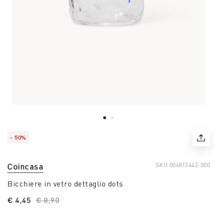
- 50%
Coincasa
SKU.
006813642-000
Bicchiere in vetro dettaglio dots
€ 4,45
Price reduced from
€ 8,90
to