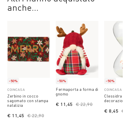
anche…
-50%
-50%
-50%
Fermaporta a forma di
COINCASA
COINCASA
gnomo
Zerbino in cocco
Clessidra in 
sagomato con stampa
decorazione
€ 11,45
Price reduced from
€ 22,90
to
natalizia
€ 8,45
Pri
€ 1
€ 11,45
Price reduced from
€ 22,90
to