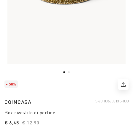
- 50%
COINCASA
SKU.
006808135-000
Box rivestito di perline
€ 6,45
Price reduced from
€ 12,90
to