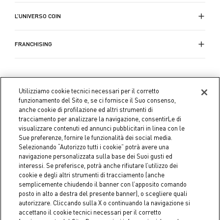
L’UNIVERSO COIN
FRANCHISING
Utilizziamo cookie tecnici necessari per il corretto
funzionamento del Sito e, se ci fornisce il Suo consenso,
anche cookie di profilazione ed altri strumenti di
tracciamento per analizzare la navigazione, consentirLe di
visualizzare contenuti ed annunci pubblicitari in linea con le
Sue preferenze, fornire le funzionalità dei social media.
Selezionando “Autorizzo tutti i cookie” potrà avere una
navigazione personalizzata sulla base dei Suoi gusti ed
interessi. Se preferisce, potrà anche rifiutare l’utilizzo dei
cookie e degli altri strumenti di tracciamento (anche
semplicemente chiudendo il banner con l’apposito comando
Coin S.p.A. C.F./P.IVA 04391480276, capitale sociale 10.123.282,23
posto in alto a destra del presente banner), o scegliere quali
Euro i.v.
autorizzare. Cliccando sulla X o continuando la navigazione si
accettano il cookie tecnici necessari per il corretto