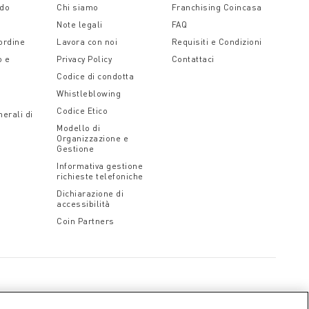
ido
Chi siamo
Franchising Coincasa
Note legali
FAQ
 ordine
Lavora con noi
Requisiti e Condizioni
o e
Privacy Policy
Contattaci
Codice di condotta
Whistleblowing
Codice Etico
erali di
Modello di
Organizzazione e
Gestione
Informativa gestione
richieste telefoniche
Dichiarazione di
accessibilità
Coin Partners