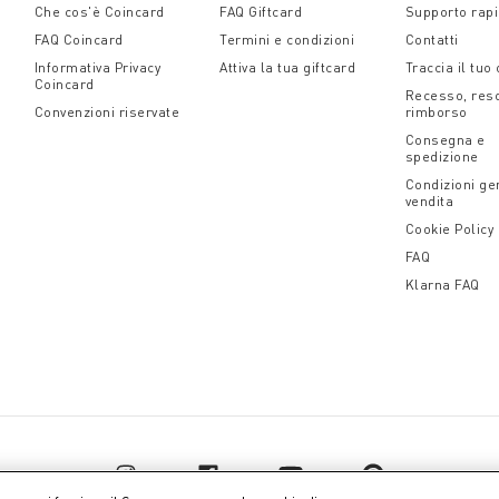
Che cos'è Coincard
FAQ Giftcard
Supporto rap
FAQ Coincard
Termini e condizioni
Contatti
Informativa Privacy
Attiva la tua giftcard
Traccia il tuo
Coincard
Recesso, res
Convenzioni riservate
rimborso
Consegna e
spedizione
Condizioni gen
vendita
Cookie Policy
FAQ
Klarna FAQ