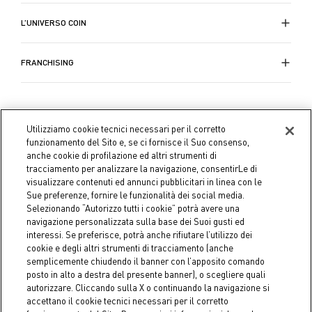
L’UNIVERSO COIN
FRANCHISING
Utilizziamo cookie tecnici necessari per il corretto
funzionamento del Sito e, se ci fornisce il Suo consenso,
anche cookie di profilazione ed altri strumenti di
tracciamento per analizzare la navigazione, consentirLe di
visualizzare contenuti ed annunci pubblicitari in linea con le
Sue preferenze, fornire le funzionalità dei social media.
Selezionando “Autorizzo tutti i cookie” potrà avere una
navigazione personalizzata sulla base dei Suoi gusti ed
interessi. Se preferisce, potrà anche rifiutare l’utilizzo dei
cookie e degli altri strumenti di tracciamento (anche
semplicemente chiudendo il banner con l’apposito comando
Coin S.p.A. C.F./P.IVA 04391480276, capitale sociale 10.123.282,23
posto in alto a destra del presente banner), o scegliere quali
Euro i.v.
autorizzare. Cliccando sulla X o continuando la navigazione si
accettano il cookie tecnici necessari per il corretto