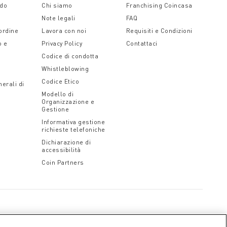
ido
Chi siamo
Franchising Coincasa
Note legali
FAQ
 ordine
Lavora con noi
Requisiti e Condizioni
o e
Privacy Policy
Contattaci
Codice di condotta
Whistleblowing
Codice Etico
erali di
Modello di
Organizzazione e
Gestione
Informativa gestione
richieste telefoniche
Dichiarazione di
accessibilità
Coin Partners