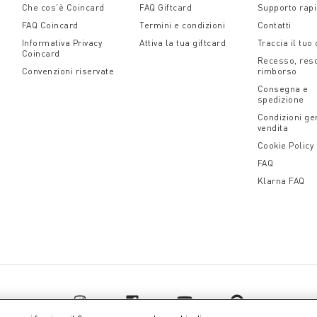
Che cos'è Coincard
FAQ Giftcard
Supporto rap
FAQ Coincard
Termini e condizioni
Contatti
Informativa Privacy
Attiva la tua giftcard
Traccia il tuo
Coincard
Recesso, res
Convenzioni riservate
rimborso
Consegna e
spedizione
Condizioni gen
vendita
Cookie Policy
FAQ
Klarna FAQ