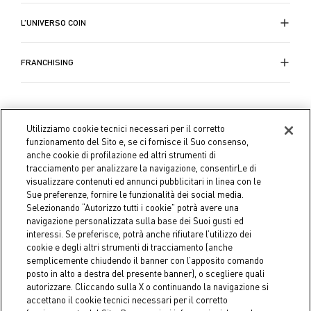
L’UNIVERSO COIN
FRANCHISING
Utilizziamo cookie tecnici necessari per il corretto
funzionamento del Sito e, se ci fornisce il Suo consenso,
anche cookie di profilazione ed altri strumenti di
tracciamento per analizzare la navigazione, consentirLe di
visualizzare contenuti ed annunci pubblicitari in linea con le
Sue preferenze, fornire le funzionalità dei social media.
Selezionando “Autorizzo tutti i cookie” potrà avere una
navigazione personalizzata sulla base dei Suoi gusti ed
interessi. Se preferisce, potrà anche rifiutare l’utilizzo dei
cookie e degli altri strumenti di tracciamento (anche
semplicemente chiudendo il banner con l’apposito comando
Coin S.p.A. C.F./P.IVA 04391480276, capitale sociale 10.123.282,23
posto in alto a destra del presente banner), o scegliere quali
Euro i.v.
autorizzare. Cliccando sulla X o continuando la navigazione si
accettano il cookie tecnici necessari per il corretto