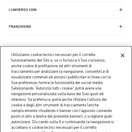
L’UNIVERSO COIN
FRANCHISING
Utilizziamo cookie tecnici necessari per il corretto
funzionamento del Sito e, se ci fornisce il Suo consenso,
anche cookie di profilazione ed altri strumenti di
tracciamento per analizzare la navigazione, consentirLe di
visualizzare contenuti ed annunci pubblicitari in linea con le
Sue preferenze, fornire le funzionalità dei social media.
Selezionando “Autorizzo tutti i cookie” potrà avere una
navigazione personalizzata sulla base dei Suoi gusti ed
interessi. Se preferisce, potrà anche rifiutare l’utilizzo dei
cookie e degli altri strumenti di tracciamento (anche
semplicemente chiudendo il banner con l’apposito comando
Coin S.p.A. C.F./P.IVA 04391480276, capitale sociale 10.123.282,23
posto in alto a destra del presente banner), o scegliere quali
Euro i.v.
autorizzare. Cliccando sulla X o continuando la navigazione si
accettano il cookie tecnici necessari per il corretto