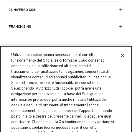
L’UNIVERSO COIN
FRANCHISING
Utilizziamo cookie tecnici necessari per il corretto
funzionamento del Sito e, se ci fornisce il Suo consenso,
anche cookie di profilazione ed altri strumenti di
tracciamento per analizzare la navigazione, consentirLe di
visualizzare contenuti ed annunci pubblicitari in linea con le
Sue preferenze, fornire le funzionalità dei social media.
Selezionando “Autorizzo tutti i cookie” potrà avere una
navigazione personalizzata sulla base dei Suoi gusti ed
interessi. Se preferisce, potrà anche rifiutare l’utilizzo dei
cookie e degli altri strumenti di tracciamento (anche
semplicemente chiudendo il banner con l’apposito comando
Coin S.p.A. C.F./P.IVA 04391480276, capitale sociale 10.123.282,23
posto in alto a destra del presente banner), o scegliere quali
Euro i.v.
autorizzare. Cliccando sulla X o continuando la navigazione si
accettano il cookie tecnici necessari per il corretto