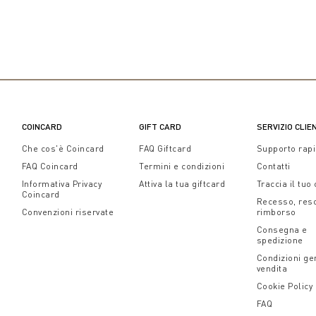
COINCARD
GIFT CARD
SERVIZIO CLIE
Che cos'è Coincard
FAQ Giftcard
Supporto rap
FAQ Coincard
Termini e condizioni
Contatti
Informativa Privacy
Attiva la tua giftcard
Traccia il tuo
Coincard
Recesso, res
Convenzioni riservate
rimborso
Consegna e
spedizione
Condizioni gen
vendita
Cookie Policy
FAQ