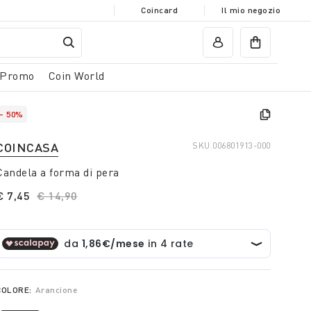
Coincard
Il mio negozio
Promo
Coin World
- 50%
COINCASA
SKU.
006801913-000
Candela a forma di pera
€ 7,45
Price reduced from
€ 14,90
to
COLORE:
Arancione