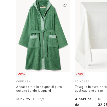
-50%
-50%
COINCASA
COINCASA
Accappatoio in spugna di puro
Tovaglia in puro cot
cotone bordo jacquard
applicazione pizzo
€ 29,95
Price reduced from
€ 59,90
to
A partire
€
da
32,9