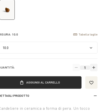
selected
MISURA:
10.0
Tabella taglie
QUANTITÀ:
AGGIUNGI AL CARRELLO
DETTAGLI PRODOTTO
Candeliere in ceramica a forma di pera. Un tocco