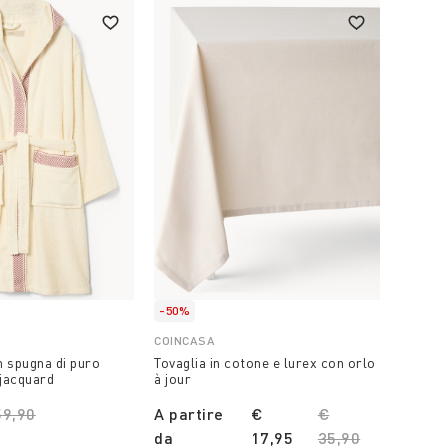
-50%
-50%
COINCASA
COINCA
n spugna di puro
Tovaglia in cotone e lurex con orlo
Lenzuol
jacquard
à jour
motivo
ice reduced from
59,90
to
A partire
€
Price reduced f
€
€ 34,
da
17,95
35,90
to