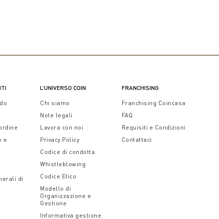
NTI
L’UNIVERSO COIN
FRANCHISING
ido
Chi siamo
Franchising Coincasa
Note legali
FAQ
 ordine
Lavora con noi
Requisiti e Condizioni
o e
Privacy Policy
Contattaci
Codice di condotta
Whistleblowing
Codice Etico
erali di
Modello di
Organizzazione e
Gestione
Informativa gestione