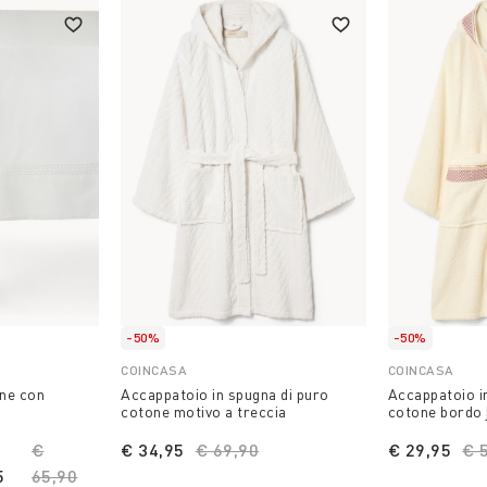
-50%
-50%
COINCASA
COINCASA
one con
Accappatoio in spugna di puro
Accappatoio i
cotone motivo a treccia
cotone bordo 
Price reduced from
€
€ 34,95
Price reduced from
€ 69,90
to
€ 29,95
Pr
€ 
5
65,90
to