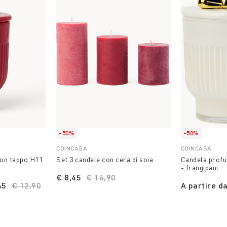
-50%
-50%
COINCASA
COINCASA
on tappo H11
Set 3 candele con cera di soia
Candela prof
- frangipani
€ 8,45
Price reduced from
€ 16,90
to
45
Price reduced from
€ 12,90
to
A partire d