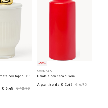
-50%
-50%
COINCASA
COINCA
umata con tappo H11
Candela con cera di soia
Porta t
A partire da
€ 2,45
Price reduced fr
€ 4,90
to
€ 1,9
a
€ 6,45
Price reduced from
€ 12,90
to