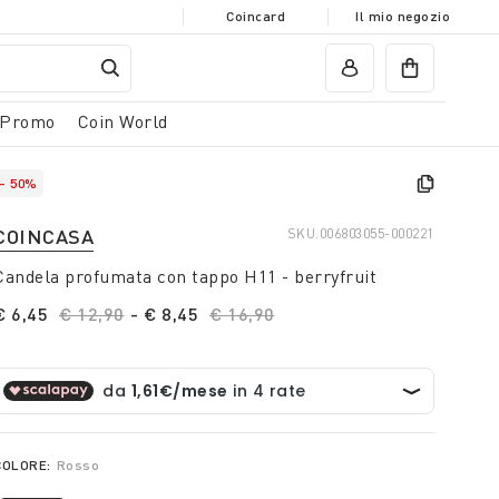
Coincard
Il mio negozio
Promo
Coin World
- 50%
COINCASA
SKU.
006803055-000221
Candela profumata con tappo H11 - berryfruit
€ 6,45
Price reduced from
€ 12,90
to
-
€ 8,45
Price reduced from
€ 16,90
to
COLORE:
Rosso