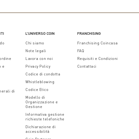
NTI
L’UNIVERSO COIN
FRANCHISING
ido
Chi siamo
Franchising Coincasa
Note legali
FAQ
 ordine
Lavora con noi
Requisiti e Condizioni
o e
Privacy Policy
Contattaci
Codice di condotta
Whistleblowing
Codice Etico
erali di
Modello di
Organizzazione e
Gestione
Informativa gestione
richieste telefoniche
Dichiarazione di
accessibilità