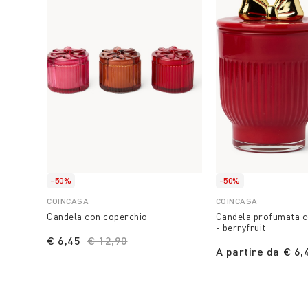
-50%
-50%
COINCASA
COINCASA
Candela con coperchio
Candela profumata c
- berryfruit
€ 6,45
Price reduced from
€ 12,90
to
A partire da
€ 6,