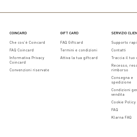
COINCARD
GIFT CARD
SERVIZIO CLIE
Che cos'è Coincard
FAQ Giftcard
Supporto rap
FAQ Coincard
Termini e condizioni
Contatti
Informativa Privacy
Attiva la tua giftcard
Traccia il tuo
Coincard
Recesso, res
Convenzioni riservate
rimborso
Consegna e
spedizione
Condizioni gen
vendita
Cookie Policy
FAQ
Klarna FAQ