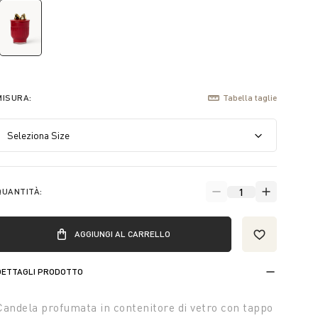
selected
MISURA:
Tabella taglie
QUANTITÀ:
AGGIUNGI AL CARRELLO
DETTAGLI PRODOTTO
Candela profumata in contenitore di vetro con tappo