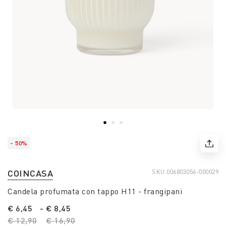
- 50%
COINCASA
SKU.
006803056-000029
Candela profumata con tappo H11 - frangipani
€ 6,45
-
€ 8,45
Price reduced from
€ 12,90
to
Price reduced from
€ 16,90
to