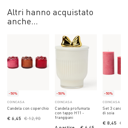
Altri hanno acquistato
anche…
-50%
-50%
-50%
COINCASA
COINCASA
COINCASA
Candela con coperchio
Candela profumata
Set 3 candele
con tappo H11 -
di soia
frangipani
€ 6,45
Price reduced from
€ 12,90
to
€ 8,45
Pri
€ 1
A partire
€ 6,45