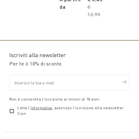
da
Price reduced from
€
12,90
to
Iscriviti alla newsletter
Per te il 10% di sconto
Non è consentita l'iscrizione ai minori di 18 anni
Letta l'
informativa
, autorizzo l'iscrizione alla newsletter
Coin