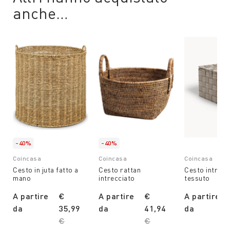
anche…
-40%
-40%
Coincasa
Coincasa
Coincasa
Cesto in juta fatto a
Cesto rattan
Cesto intrecc
mano
intrecciato
tessuto
A partire
€
A partire
€
A partire
da
35,99
da
41,94
da
Price reduced from
€
Price reduced from
€