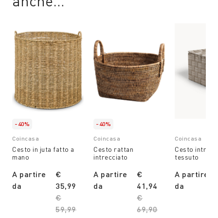
anche…
-40%
-40%
Coincasa
Coincasa
Coincasa
Cesto in juta fatto a
Cesto rattan
Cesto intrecc
mano
intrecciato
tessuto
A partire
€
A partire
€
A partire
da
35,99
da
41,94
da
Price reduced from
€
Price reduced from
€
59,99
to
69,90
to