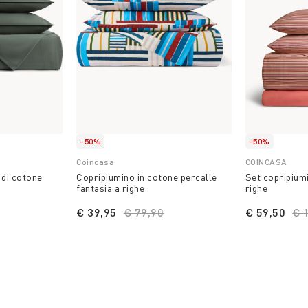
-50%
-50%
Coincasa
COINCASA
 di cotone
Copripiumino in cotone percalle
Set copripium
fantasia a righe
righe
educed from
to
€ 39,95
Price reduced from
€ 79,90
to
€ 59,50
Pr
€ 