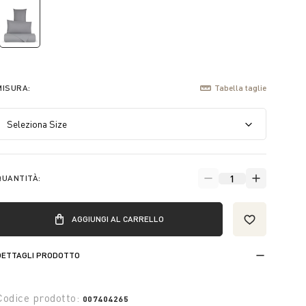
selected
MISURA:
Tabella taglie
QUANTITÀ:
AGGIUNGI AL CARRELLO
DETTAGLI PRODOTTO
Codice prodotto:
007404265