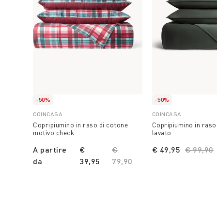
-50%
-50%
COINCASA
COINCASA
Copripiumino in raso di cotone
Copripiumino in raso
motivo check
lavato
A partire
€
Price reduced from
€
€ 49,95
Price r
€ 99,90
da
39,95
79,90
to