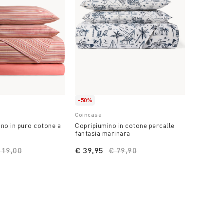
-50%
Coincasa
Coinca
ino in puro cotone a
Copripiumino in cotone percalle
Copripi
fantasia marinara
Zefiro
ice reduced from
119,00
to
€ 39,95
Price reduced from
€ 79,90
to
A part