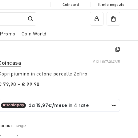
Coincard
Il mio negozio
Promo
Coin World
Coincasa
SKU.
007404265
Copripiumino in cotone percalle Zefiro
€ 79,90
-
€ 99,90
COLORE:
Grigio