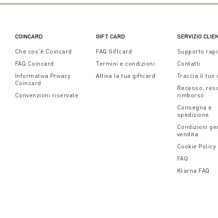
COINCARD
GIFT CARD
SERVIZIO CLIE
Che cos'è Coincard
FAQ Giftcard
Supporto rap
FAQ Coincard
Termini e condizioni
Contatti
Informativa Privacy
Attiva la tua giftcard
Traccia il tuo
Coincard
Recesso, res
Convenzioni riservate
rimborso
Consegna e
spedizione
Condizioni gen
vendita
Cookie Policy
FAQ
Klarna FAQ