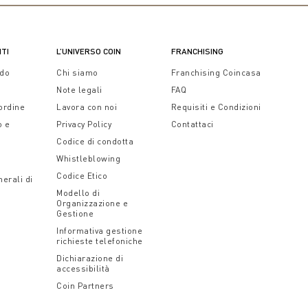
NTI
L’UNIVERSO COIN
FRANCHISING
ido
Chi siamo
Franchising Coincasa
Note legali
FAQ
 ordine
Lavora con noi
Requisiti e Condizioni
o e
Privacy Policy
Contattaci
Codice di condotta
Whistleblowing
Codice Etico
erali di
Modello di
Organizzazione e
Gestione
Informativa gestione
richieste telefoniche
Dichiarazione di
accessibilità
Coin Partners