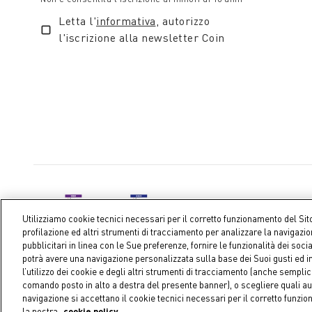
Letta l'
informativa
, autorizzo
l'iscrizione alla newsletter Coin
Utilizziamo cookie tecnici necessari per il corretto funzionamento del Sit
profilazione ed altri strumenti di tracciamento per analizzare la navigazi
pubblicitari in linea con le Sue preferenze, fornire le funzionalità dei soci
potrà avere una navigazione personalizzata sulla base dei Suoi gusti ed in
l’utilizzo dei cookie e degli altri strumenti di tracciamento (anche sempl
Coin S.p.A. C.F./P.IVA 04391480276, capitale sociale 10.123.282,23 E
comando posto in alto a destra del presente banner), o scegliere quali au
navigazione si accettano il cookie tecnici necessari per il corretto funzi
la nostra
cookie policy