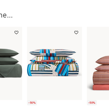
che…
-50%
-50%