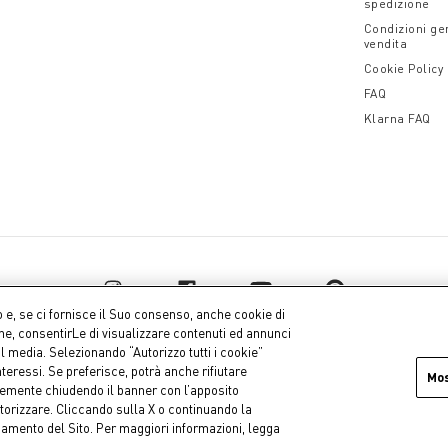
spedizione
Condizioni gen
vendita
Cookie Policy
FAQ
Klarna FAQ
o e, se ci fornisce il Suo consenso, anche cookie di
one, consentirLe di visualizzare contenuti ed annunci
al media. Selezionando “Autorizzo tutti i cookie”
teressi. Se preferisce, potrà anche rifiutare
Mo
icemente chiudendo il banner con l’apposito
uro i.v.
Dati az
torizzare. Cliccando sulla X o continuando la
onamento del Sito. Per maggiori informazioni, legga