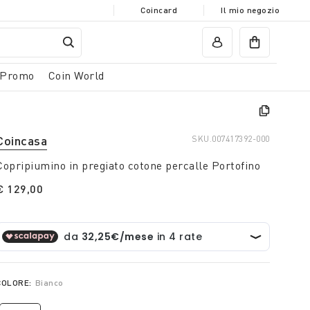
Coincard
Il mio negozio
Promo
Coin World
Coincasa
SKU.
007417392-000
Copripiumino in pregiato cotone percalle Portofino
€ 129,00
COLORE:
Bianco