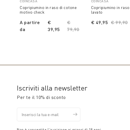
COINCASA
COINCASA
Copripiumino in raso di cotone
Copripiumino in raso
motivo check
lavato
A partire
€
Price reduced from
€
€ 49,95
Price r
€ 99,90
da
39,95
79,90
to
Iscriviti alla newsletter
Per te il 10% di sconto
Non è consentita l'iscrizione ai minori di 18 anni