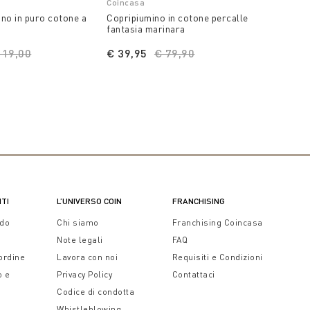
Coincasa
Coinca
ino in puro cotone a
Copripiumino in cotone percalle
Copripi
fantasia marinara
Zefiro
ice reduced from
119,00
to
€ 39,95
Price reduced from
€ 79,90
to
A part
NTI
L’UNIVERSO COIN
FRANCHISING
ido
Chi siamo
Franchising Coincasa
Note legali
FAQ
 ordine
Lavora con noi
Requisiti e Condizioni
o e
Privacy Policy
Contattaci
Codice di condotta
Whistleblowing