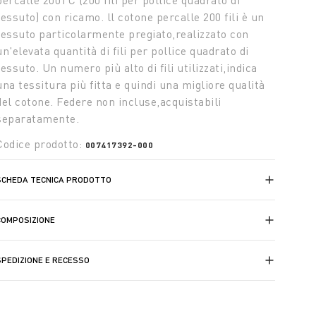
percalle 200TC (200 fili per pollice quadrato di
tessuto) con ricamo. ll cotone percalle 200 fili è un
tessuto particolarmente pregiato,realizzato con
un'elevata quantità di fili per pollice quadrato di
tessuto. Un numero più alto di fili utilizzati,indica
una tessitura più fitta e quindi una migliore qualità
del cotone. Federe non incluse,acquistabili
separatamente.
Codice prodotto:
007417392-000
SCHEDA TECNICA PRODOTTO
COMPOSIZIONE
SPEDIZIONE E RECESSO