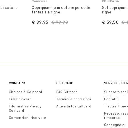
Coincasa
COINCASA
 di cotone
Copripiumino in cotone percalle
Set copripium
fantasia a righe
righe
educed from
to
€ 39,95
Price reduced from
€ 79,90
to
€ 59,50
Pr
€ 
COINCARD
GIFT CARD
SERVIZIO CLIE
Che cos'è Coincard
FAQ Giftcard
Supporto rap
FAQ Coincard
Termini e condizioni
Contatti
Informativa Privacy
Attiva la tua giftcard
Traccia il tuo
Coincard
Recesso, res
Convenzioni riservate
rimborso
Consegna e