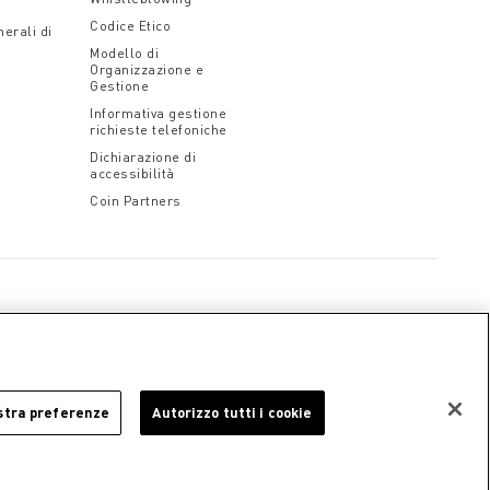
Codice Etico
erali di
Modello di
Organizzazione e
Gestione
Informativa gestione
richieste telefoniche
Dichiarazione di
accessibilità
Coin Partners
stra preferenze
Autorizzo tutti i cookie
iendali
Cookie Policy
Informativa Privacy
Note legali