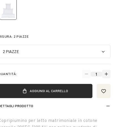
selected
MISURA:
2 PIAZZE
QUANTITÀ:
AGGIUNGI AL CARRELLO
DETTAGLI PRODOTTO
Copripiumino per letto matrimoniale in cotone