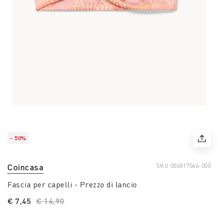
- 50%
Coincasa
SKU.
006817046-000
Fascia per capelli - Prezzo di lancio
€ 7,45
Price reduced from
€ 14,90
to