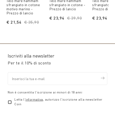
Telo mare hammam
Telo mare hammam
Telo mare h
sfrangiato in cotone
sfrangiato in cotone -
sfrangiato in
motivo marino -
Prezzo di lancio
Prezzo di lan
Prezzo di lancio
€ 23,94
Price reduced from
€ 39,90
to
€ 23,94
Pr
€ 
€ 21,54
Price reduced from
€ 35,90
to
Iscriviti alla newsletter
Per te il 10% di sconto
Non è consentita l'iscrizione ai minori di 18 anni
Letta l'
informativa
, autorizzo l'iscrizione alla newsletter
Coin