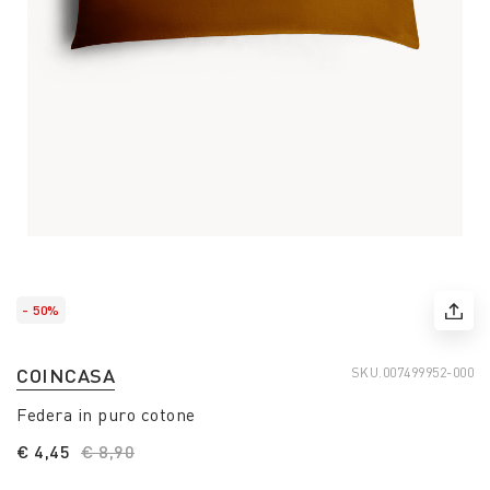
- 50%
COINCASA
SKU.
007499952-000
Federa in puro cotone
€ 4,45
Price reduced from
€ 8,90
to