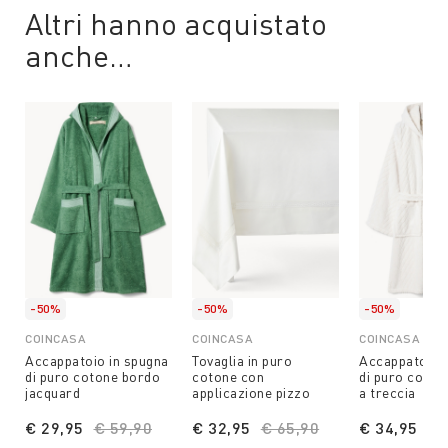
Altri hanno acquistato
anche…
-50%
-50%
-50%
COINCASA
COINCASA
COINCASA
Accappatoio in spugna
Tovaglia in puro
Accappatoio 
di puro cotone bordo
cotone con
di puro coton
jacquard
applicazione pizzo
a treccia
€ 29,95
Price reduced from
€ 59,90
to
€ 32,95
Price reduced from
€ 65,90
to
€ 34,95
Pr
€ 